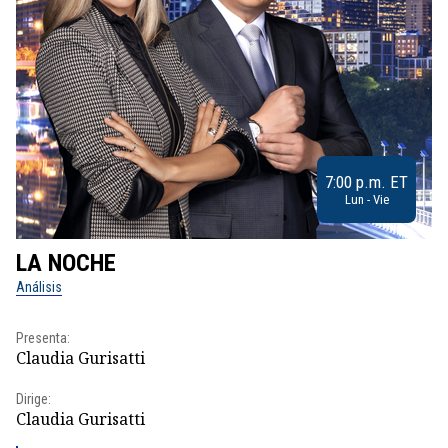
7:00 p.m. ET
Lun - Vie
LA NOCHE
L
Análisis
No
Presenta:
Pr
Claudia Gurisatti
Id
Dirige:
Dir
Claudia Gurisatti
Id