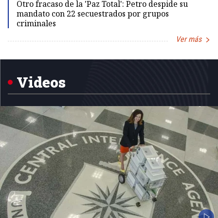
Otro fracaso de la 'Paz Total': Petro despide su
mandato con 22 secuestrados por grupos
criminales
Ver más
Item
1
of
5
Videos