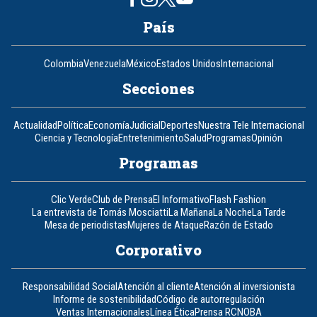
País
Colombia
Venezuela
México
Estados Unidos
Internacional
Secciones
Actualidad
Política
Economía
Judicial
Deportes
Nuestra Tele Internacional
Ciencia y Tecnología
Entretenimiento
Salud
Programas
Opinión
Programas
Clic Verde
Club de Prensa
El Informativo
Flash Fashion
La entrevista de Tomás Mosciatti
La Mañana
La Noche
La Tarde
Mesa de periodistas
Mujeres de Ataque
Razón de Estado
Corporativo
Responsabilidad Social
Atención al cliente
Atención al inversionista
Informe de sostenibilidad
Código de autorregulación
Ventas Internacionales
Línea Ética
Prensa RCN
OBA