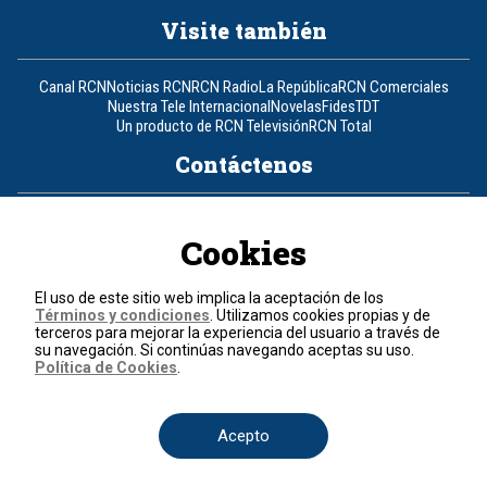
Visite también
Canal RCN
Noticias RCN
RCN Radio
La República
RCN Comerciales
Nuestra Tele Internacional
Novelas
Fides
TDT
Un producto de RCN Televisión
RCN Total
Contáctenos
Teléfono
+57 (601) 426 92 92
Cookies
Política de datos personales
Política de cookies
El uso de este sitio web implica la aceptación de los
Términos y condiciones
Términos y condiciones
. Utilizamos cookies propias y de
terceros para mejorar la experiencia del usuario a través de
su navegación. Si continúas navegando aceptas su uso.
© 2026, RCN Medios.
Política de Cookies
.
Todos los derechos reservados.
Organización Ardila Lülle - www.oal.com.co
Acepto