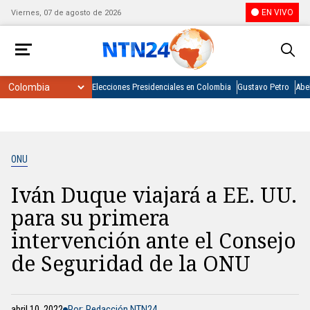
EN VIVO
Viernes, 07 de agosto de 2026
Elecciones Presidenciales en Colombia
Gustavo Petro
Abel
ONU
Iván Duque viajará a EE. UU.
para su primera
intervención ante el Consejo
de Seguridad de la ONU
abril 10, 2022
Por: Redacción NTN24