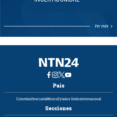
Ver más
Item
1
of
8
País
Colombia
Venezuela
México
Estados Unidos
Internacional
Secciones