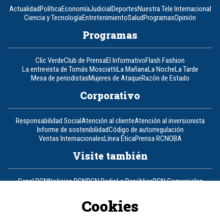
Actualidad
Política
Economía
Judicial
Deportes
Nuestra Tele Internacional
Ciencia y Tecnología
Entretenimiento
Salud
Programas
Opinión
Programas
Clic Verde
Club de Prensa
El Informativo
Flash Fashion
La entrevista de Tomás Mosciatti
La Mañana
La Noche
La Tarde
Mesa de periodistas
Mujeres de Ataque
Razón de Estado
Corporativo
Responsabilidad Social
Atención al cliente
Atención al inversionista
Informe de sostenibilidad
Código de autorregulación
Ventas Internacionales
Línea Ética
Prensa RCN
OBA
Visite también
Canal RCN
Noticias RCN
RCN Radio
La República
RCN Comerciales
Nuestra Tele Internacional
Novelas
Fides
TDT
Un producto de RCN Televisión
RCN Total
Cookies
Contáctenos