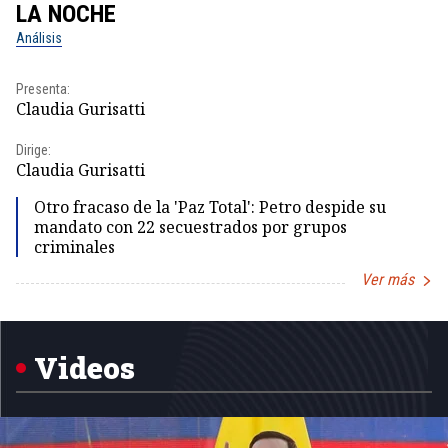
LA NOCHE
L
Análisis
No
Presenta:
Pr
Claudia Gurisatti
Id
Dirige:
Dir
Claudia Gurisatti
Id
Otro fracaso de la 'Paz Total': Petro despide su
mandato con 22 secuestrados por grupos
criminales
Ver más
Item
1
of
5
Videos