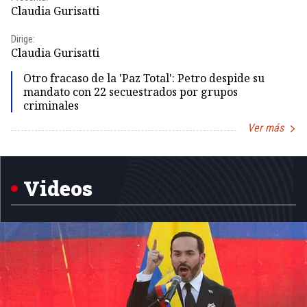
Claudia Gurisatti
Id
Dirige:
Dir
Claudia Gurisatti
Id
Otro fracaso de la 'Paz Total': Petro despide su
mandato con 22 secuestrados por grupos
criminales
Ver más
Item
1
of
5
Videos