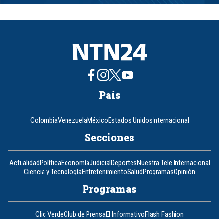
1
of
8
País
Colombia
Venezuela
México
Estados Unidos
Internacional
Secciones
Actualidad
Política
Economía
Judicial
Deportes
Nuestra Tele Internacional
Ciencia y Tecnología
Entretenimiento
Salud
Programas
Opinión
Programas
Clic Verde
Club de Prensa
El Informativo
Flash Fashion