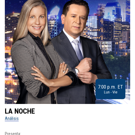
7:00 p.m. ET
Lun - Vie
LA NOCHE
L
Análisis
No
Presenta:
Pr