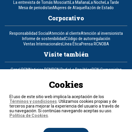
La entrevista de Tomás Mosciatti
La Mañana
La Noche
La Tarde
Mesa de periodistas
Mujeres de Ataque
Razón de Estado
Corporativo
Responsabilidad Social
Atención al cliente
Atención al inversionista
Informe de sostenibilidad
Código de autorregulación
Ventas Internacionales
Línea Ética
Prensa RCN
OBA
Visite también
Canal RCN
Noticias RCN
RCN Radio
La República
RCN Comerciales
Nuestra Tele Internacional
Novelas
Fides
TDT
Un producto de RCN Televisión
RCN Total
Cookies
Contáctenos
El uso de este sitio web implica la aceptación de los
Términos y condiciones
. Utilizamos cookies propias y de
Teléfono
+57 (601) 426 92 92
terceros para mejorar la experiencia del usuario a través de
su navegación. Si continúas navegando aceptas su uso.
Política de Cookies
.
Política de datos personales
Política de cookies
Términos y condiciones