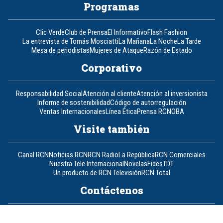
Programas
Clic Verde
Club de Prensa
El Informativo
Flash Fashion
La entrevista de Tomás Mosciatti
La Mañana
La Noche
La Tarde
Mesa de periodistas
Mujeres de Ataque
Razón de Estado
Corporativo
Responsabilidad Social
Atención al cliente
Atención al inversionista
Informe de sostenibilidad
Código de autorregulación
Ventas Internacionales
Línea Ética
Prensa RCN
OBA
Visite también
Canal RCN
Noticias RCN
RCN Radio
La República
RCN Comerciales
Nuestra Tele Internacional
Novelas
Fides
TDT
Un producto de RCN Televisión
RCN Total
Contáctenos
Teléfono
+57 (601) 426 92 92