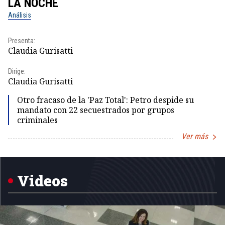
LA NOCHE
L
Análisis
No
Presenta:
Pr
Claudia Gurisatti
Id
Dirige:
Dir
Claudia Gurisatti
Id
Otro fracaso de la 'Paz Total': Petro despide su
mandato con 22 secuestrados por grupos
criminales
Ver más
Item
1
of
5
Videos