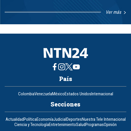
Ver más
Item
1
of
8
País
Colombia
Venezuela
México
Estados Unidos
Internacional
Secciones
Actualidad
Política
Economía
Judicial
Deportes
Nuestra Tele Internacional
Ciencia y Tecnología
Entretenimiento
Salud
Programas
Opinión