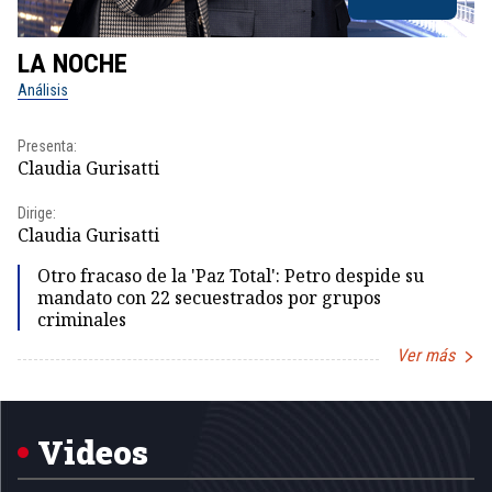
LA NOCHE
L
Análisis
No
Presenta:
Pr
Claudia Gurisatti
Id
Dirige:
Dir
Claudia Gurisatti
Id
Otro fracaso de la 'Paz Total': Petro despide su
mandato con 22 secuestrados por grupos
criminales
Ver más
Item
1
of
5
Videos