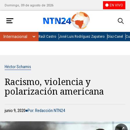
EN VIVO
Domingo, 09 de agosto de 2026
Raúl Castro
José Luis Rodríguez Zapatero
Díaz-Canel
Cu
Héctor Schamis
Racismo, violencia y
polarización americana
junio 9, 2020
Por: Redacción NTN24