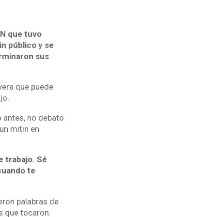
NN que tuvo
n público y se
erminaron sus
eyera que puede
jo.
o antes, no debato
un mitin en
e trabajo. Sé
cuando te
jeron palabras de
s que tocaron.