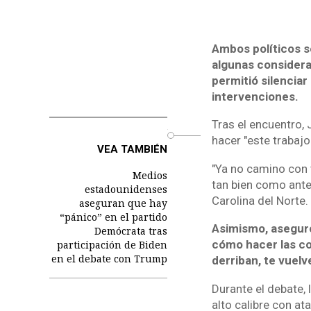
Ambos políticos s
algunas considera
permitió silencia
intervenciones.
Tras el encuentro, 
o
hacer "este trabajo
VEA TAMBIÉN
"Ya no camino con 
Medios
tan bien como antes
estadounidenses
Carolina del Norte.
aseguran que hay
“pánico” en el partido
Asimismo, aseguró 
Demócrata tras
cómo hacer las co
participación de Biden
en el debate con Trump
derriban, te vuelv
Durante el debate, 
alto calibre con a