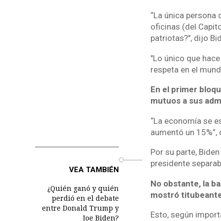
“La única persona 
oficinas (del Capit
patriotas?", dijo Bi
"Lo único que hace
respeta en el mundo
En el primer bloq
mutuos a sus admi
“La economía se e
aumentó un 15%”, d
Por su parte, Bide
o
presidente separab
VEA TAMBIÉN
No obstante, la b
¿Quién ganó y quién
mostró titubeante
perdió en el debate
entre Donald Trump y
Esto, según impor
Joe Biden?