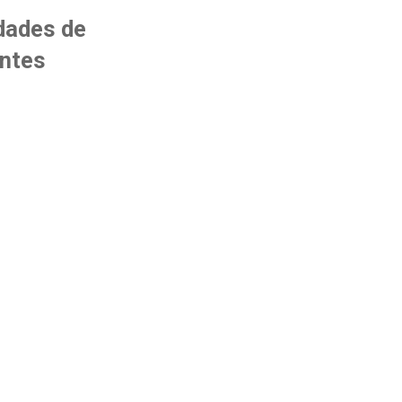
udades de
antes