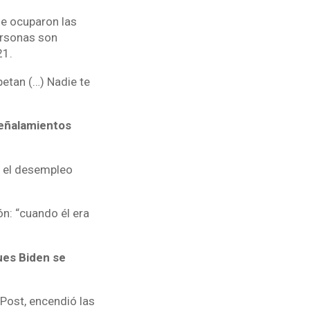
ue ocuparon las
personas son
21.
petan (…) Nadie te
señalamientos
, el desempleo
n: “cuando él era
ues Biden se
ost, encendió las