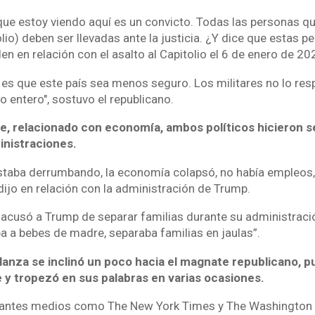
que estoy viendo aquí es un convicto. Todas las personas q
olio) deben ser llevadas ante la justicia. ¿Y dice que estas 
den en relación con el asalto al Capitolio el 6 de enero de 20
 es que este país sea menos seguro. Los militares no lo res
 entero", sostuvo el republicano.
ue, relacionado con economía, ambos políticos hicieron 
nistraciones.
staba derrumbando, la economía colapsó, no había empleos
ijo en relación con la administración de Trump.
n acusó a Trump de separar familias durante su administració
a a bebes de madre, separaba familias en jaulas”.
alanza se inclinó un poco hacia el magnate republicano, p
 y tropezó en sus palabras en varias ocasiones.
tantes medios como The New York Times y The Washington P