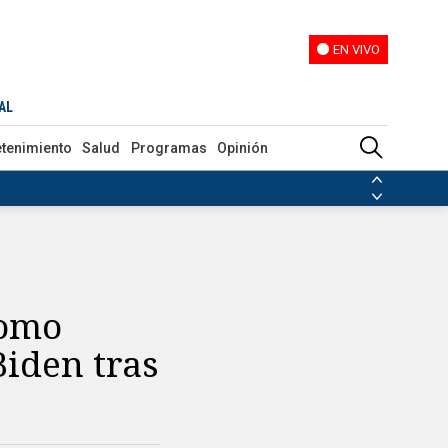
EN VIVO
EN VIVO
n Trump
AL
etenimiento
Salud
Programas
Opinión
ias de las FARC
ezuela
Nicolás Maduro
Disidencias de las FARC
 en Venezuela
Nicolás Maduro
como
Biden tras