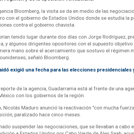
gencia Bloomberg, la visita se da en medio de las negociacio
o con el gobierno de Estados Unidos donde se estudia la p
nciones contra el gobierno chavista.
rían tenido lugar durante dos días con Jorge Rodríguez, pr
a, y algunos dirigentes opositores con el supuesto objetivo 
mera mano sobre el acercamiento que sostuvo el régimen m
dounidenses, señaló Bloomberg.
idó exigió una fecha para las elecciones presidenciales 
reporte de la agencia, Guadarrama está al frente de una age
México con los gobiernos de la región.
o, Nicolás Maduro anunció la reactivación "con mucha fuerz
sición, paralizado hace cinco meses.
ado suspender las negociaciones, que se llevaban a cabo e
tradición a Estados Unidos por Cabo Verde de Alex Saab, acu