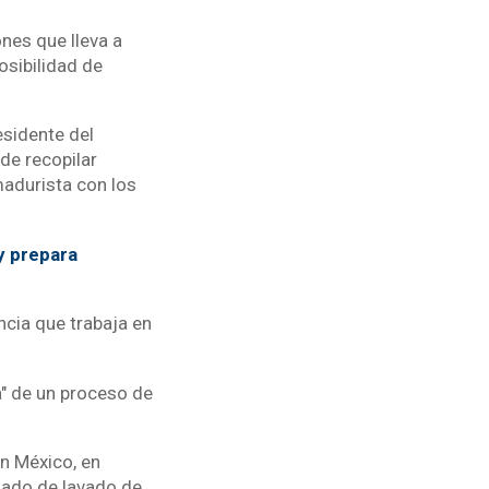
nes que lleva a
osibilidad de
esidente del
de recopilar
adurista con los
y prepara
ncia que trabaja en
a" de un proceso de
n México, en
sado de lavado de