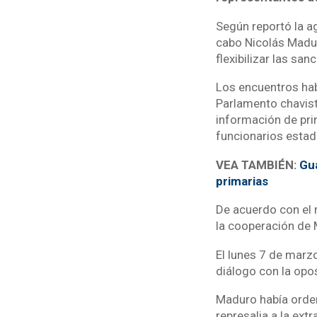
Según reportó la a
cabo Nicolás Madur
flexibilizar las sa
Los encuentros hab
Parlamento chavist
información de pri
funcionarios esta
VEA TAMBIÉN:
Gua
primarias
De acuerdo con el 
la cooperación de 
El lunes 7 de marz
diálogo con la opo
Maduro había orden
represalia a la ex