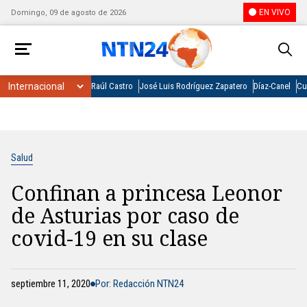
EN VIVO
Domingo, 09 de agosto de 2026
Raúl Castro
José Luis Rodríguez Zapatero
Díaz-Canel
Cu
Salud
Confinan a princesa Leonor
de Asturias por caso de
covid-19 en su clase
septiembre 11, 2020
Por: Redacción NTN24