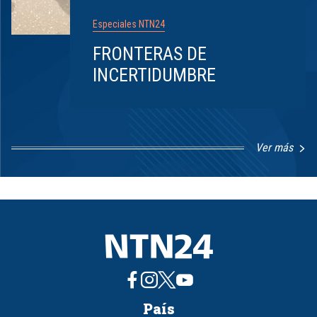
Especiales NTN24
FRONTERAS DE
INCERTIDUMBRE
Ver más
Item
1
of
8
País