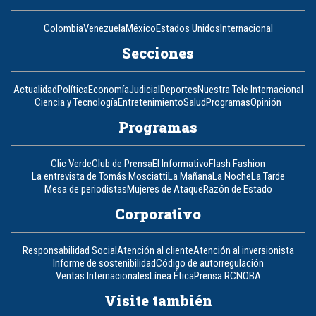
Colombia
Venezuela
México
Estados Unidos
Internacional
Secciones
Actualidad
Política
Economía
Judicial
Deportes
Nuestra Tele Internacional
Ciencia y Tecnología
Entretenimiento
Salud
Programas
Opinión
Programas
Clic Verde
Club de Prensa
El Informativo
Flash Fashion
La entrevista de Tomás Mosciatti
La Mañana
La Noche
La Tarde
Mesa de periodistas
Mujeres de Ataque
Razón de Estado
Corporativo
Responsabilidad Social
Atención al cliente
Atención al inversionista
Informe de sostenibilidad
Código de autorregulación
Ventas Internacionales
Línea Ética
Prensa RCN
OBA
Visite también