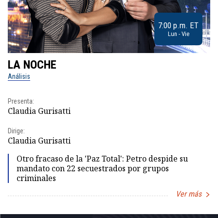
7:00 p.m. ET
Lun - Vie
LA NOCHE
L
Análisis
No
Presenta:
Pr
Claudia Gurisatti
Id
Dirige:
Dir
Claudia Gurisatti
Id
Otro fracaso de la 'Paz Total': Petro despide su
mandato con 22 secuestrados por grupos
criminales
Ver más
Item
1