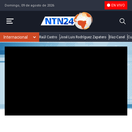
EN VIVO
Domingo, 09 de agosto de 2026
Raúl Castro
José Luis Rodríguez Zapatero
Díaz-Canel
Cu