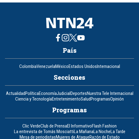
8
País
Colombia
Venezuela
México
Estados Unidos
Internacional
Secciones
Actualidad
Política
Economía
Judicial
Deportes
Nuestra Tele Internacional
Ciencia y Tecnología
Entretenimiento
Salud
Programas
Opinión
Programas
Clic Verde
Club de Prensa
El Informativo
Flash Fashion
La entrevista de Tomás Mosciatti
La Mañana
La Noche
La Tarde
Mesa de periodistas
Mujeres de Ataque
Razón de Estado