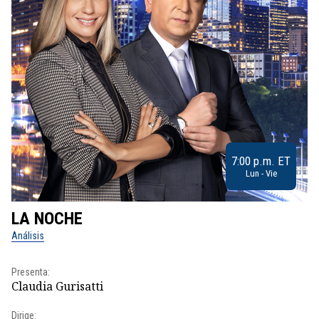
7:00 p.m. ET
Lun - Vie
LA NOCHE
L
Análisis
No
Presenta:
Pr
Claudia Gurisatti
Id
Dirige:
Dir