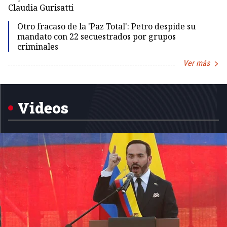
Claudia Gurisatti
Id
Otro fracaso de la 'Paz Total': Petro despide su
mandato con 22 secuestrados por grupos
criminales
Ver más
Item
1
of
5
Videos