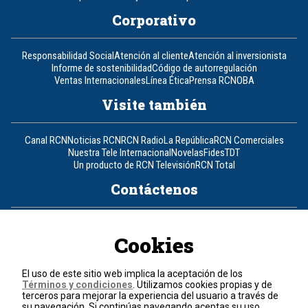
Corporativo
Responsabilidad Social
Atención al cliente
Atención al inversionista
Informe de sostenibilidad
Código de autorregulación
Ventas Internacionales
Línea Ética
Prensa RCN
OBA
Visite también
Canal RCN
Noticias RCN
RCN Radio
La República
RCN Comerciales
Nuestra Tele Internacional
Novelas
Fides
TDT
Un producto de RCN Televisión
RCN Total
Contáctenos
Teléfono
+57 (601) 426 92 92
Cookies
Política de datos personales
Política de cookies
El uso de este sitio web implica la aceptación de los
Términos y condiciones
Términos y condiciones
. Utilizamos cookies propias y de
terceros para mejorar la experiencia del usuario a través de
su navegación. Si continúas navegando aceptas su uso.