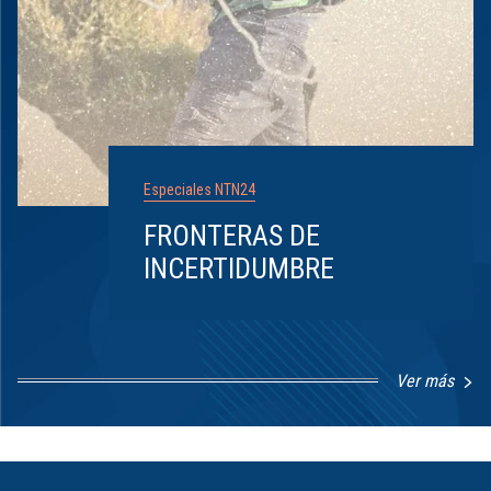
Especiales NTN24
FRONTERAS DE
INCERTIDUMBRE
Ver más
Item
1
of
8