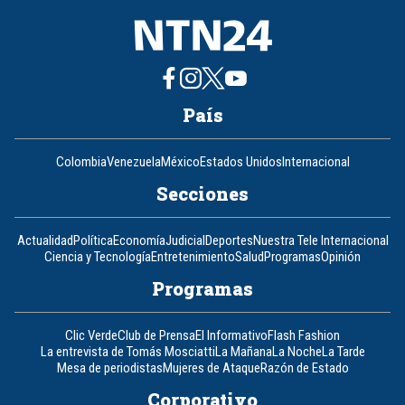
País
Colombia
Venezuela
México
Estados Unidos
Internacional
Secciones
Actualidad
Política
Economía
Judicial
Deportes
Nuestra Tele Internacional
Ciencia y Tecnología
Entretenimiento
Salud
Programas
Opinión
Programas
Clic Verde
Club de Prensa
El Informativo
Flash Fashion
La entrevista de Tomás Mosciatti
La Mañana
La Noche
La Tarde
Mesa de periodistas
Mujeres de Ataque
Razón de Estado
Corporativo