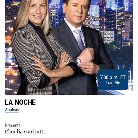
7:00 p.m. ET
Lun - Vie
LA NOCHE
L
Análisis
No
Presenta:
Pr
Claudia Gurisatti
Id