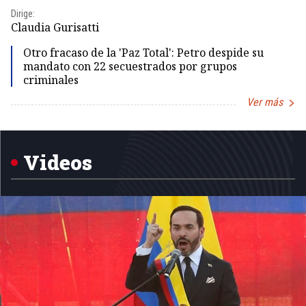
Dirige:
Dir
Claudia Gurisatti
Id
Otro fracaso de la 'Paz Total': Petro despide su
mandato con 22 secuestrados por grupos
criminales
Ver más
Item
1
of
5
Videos