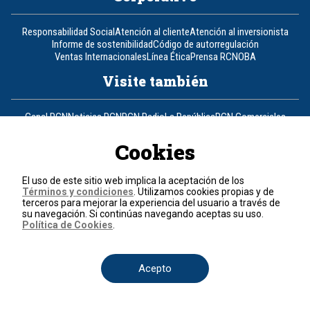
Responsabilidad Social
Atención al cliente
Atención al inversionista
Informe de sostenibilidad
Código de autorregulación
Ventas Internacionales
Línea Ética
Prensa RCN
OBA
Visite también
Canal RCN
Noticias RCN
RCN Radio
La República
RCN Comerciales
Nuestra Tele Internacional
Novelas
Fides
TDT
Un producto de RCN Televisión
RCN Total
Cookies
Contáctenos
El uso de este sitio web implica la aceptación de los
Términos y condiciones
. Utilizamos cookies propias y de
Teléfono
+57 (601) 426 92 92
terceros para mejorar la experiencia del usuario a través de
su navegación. Si continúas navegando aceptas su uso.
Política de Cookies
.
Política de datos personales
Política de cookies
Términos y condiciones
Acepto
© 2026, RCN Medios.
Todos los derechos reservados.
Organización Ardila Lülle - www.oal.com.co