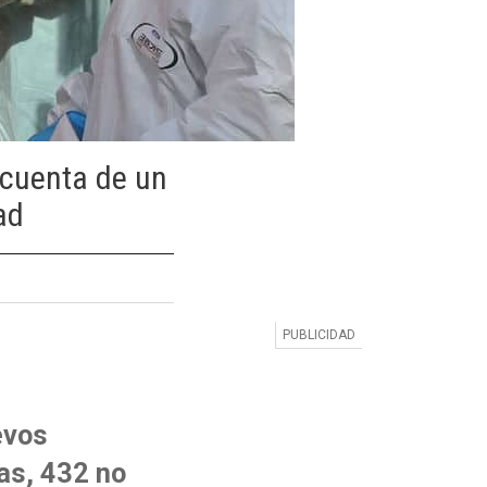
a cuenta de un
ad
evos
as, 432 no