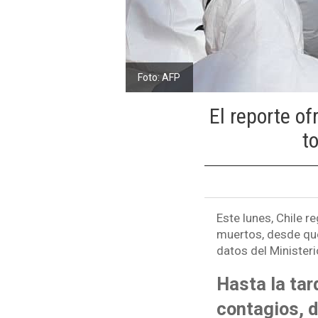
Foto: AFP
El reporte of
t
Este lunes, Chile r
muertos, desde que
datos del Ministeri
Hasta la ta
contagios, 