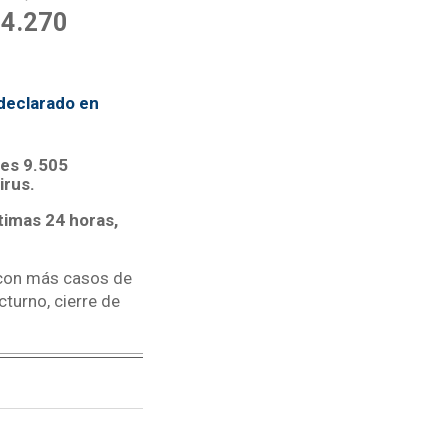
34.270
 declarado en
les 9.505
irus.
timas 24 horas,
o con más casos de
turno, cierre de
.