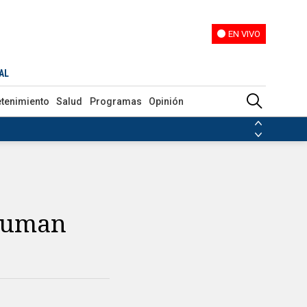
EN VIVO
EN VIVO
AL
etenimiento
Salud
Programas
Opinión
ias de las FARC
ezuela
Nicolás Maduro
Disidencias de las FARC
 en Venezuela
Nicolás Maduro
 suman