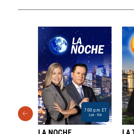
9:30 a.m. ET
7:00 p.m. ET
Sab
Lun - Vie
LA NOCHE
LA 