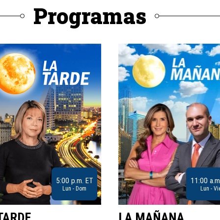
Programas
5:00 p.m. ET
11:00 a.m
Lun - Dom
Lun - Vi
TARDE
LA MAÑANA