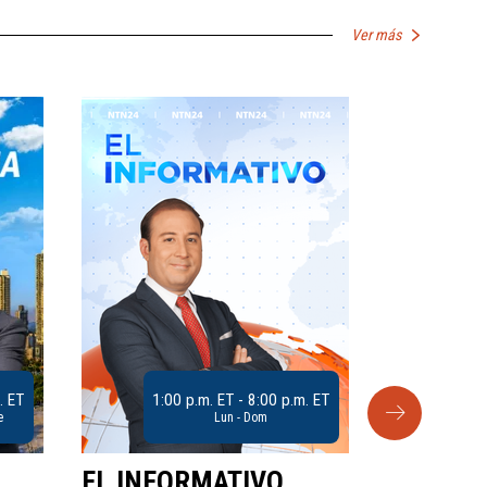
Ver más
. ET
1:00 p.m. ET - 8:00 p.m. ET
e
Lun - Dom
EL INFORMATIVO
CLUB D