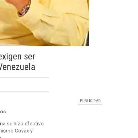
exigen ser
 Venezuela
os.
a se hizo efectivo
anismo Covax y
.