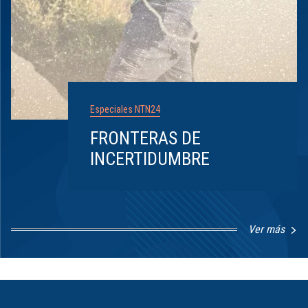
Especiales NTN24
FRONTERAS DE
INCERTIDUMBRE
Ver más
Item
1
of
8