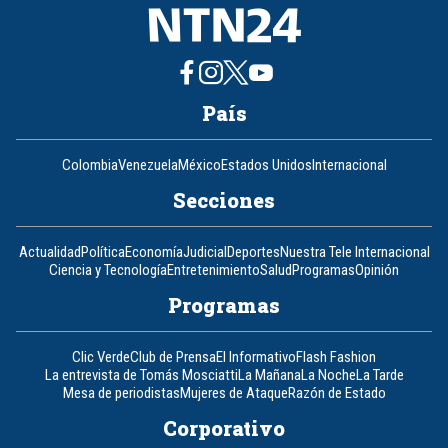
País
Colombia
Venezuela
México
Estados Unidos
Internacional
Secciones
Actualidad
Política
Economía
Judicial
Deportes
Nuestra Tele Internacional
Ciencia y Tecnología
Entretenimiento
Salud
Programas
Opinión
Programas
Clic Verde
Club de Prensa
El Informativo
Flash Fashion
La entrevista de Tomás Mosciatti
La Mañana
La Noche
La Tarde
Mesa de periodistas
Mujeres de Ataque
Razón de Estado
Corporativo