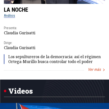
LA NOCHE
L
Análisis
No
Presenta:
Pr
Claudia Gurisatti
Id
Dirige:
Dir
Claudia Gurisatti
Id
Los sepultureros de la democracia: así el régimen
Ortega-Murillo busca controlar todo el poder
Ver más
Item
1
of
5
Videos