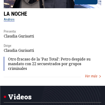
LA NOCHE
L
Análisis
No
Presenta:
Pr
Claudia Gurisatti
Id
Dirige:
Dir
Claudia Gurisatti
Id
Otro fracaso de la 'Paz Total': Petro despide su
mandato con 22 secuestrados por grupos
criminales
Ver más
Item
1
of
5
Videos