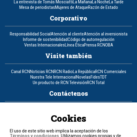
La entrevista de Tomás Mosciatti
La Mañana
La Noche
La Tarde
Mesa de periodistas
Mujeres de Ataque
Razón de Estado
Corporativo
Responsabilidad Social
Atención al cliente
Atención al inversionista
Informe de sostenibilidad
Código de autorregulación
Ventas Internacionales
Línea Ética
Prensa RCN
OBA
Visite también
Canal RCN
Noticias RCN
RCN Radio
La República
RCN Comerciales
Nuestra Tele Internacional
Novelas
Fides
TDT
Un producto de RCN Televisión
RCN Total
Contáctenos
Teléfono
+57 (601) 426 92 92
Cookies
Política de datos personales
Política de cookies
El uso de este sitio web implica la aceptación de los
Términos y condiciones
Términos y condiciones
. Utilizamos cookies propias y de