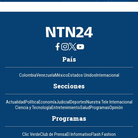
1
of
8
País
Colombia
Venezuela
México
Estados Unidos
Internacional
Secciones
Actualidad
Política
Economía
Judicial
Deportes
Nuestra Tele Internacional
Ciencia y Tecnología
Entretenimiento
Salud
Programas
Opinión
Programas
Clic Verde
Club de Prensa
El Informativo
Flash Fashion