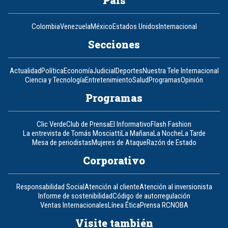
País
Colombia
Venezuela
México
Estados Unidos
Internacional
Secciones
Actualidad
Política
Economía
Judicial
Deportes
Nuestra Tele Internacional
Ciencia y Tecnología
Entretenimiento
Salud
Programas
Opinión
Programas
Clic Verde
Club de Prensa
El Informativo
Flash Fashion
La entrevista de Tomás Mosciatti
La Mañana
La Noche
La Tarde
Mesa de periodistas
Mujeres de Ataque
Razón de Estado
Corporativo
Responsabilidad Social
Atención al cliente
Atención al inversionista
Informe de sostenibilidad
Código de autorregulación
Ventas Internacionales
Línea Ética
Prensa RCN
OBA
Visite también