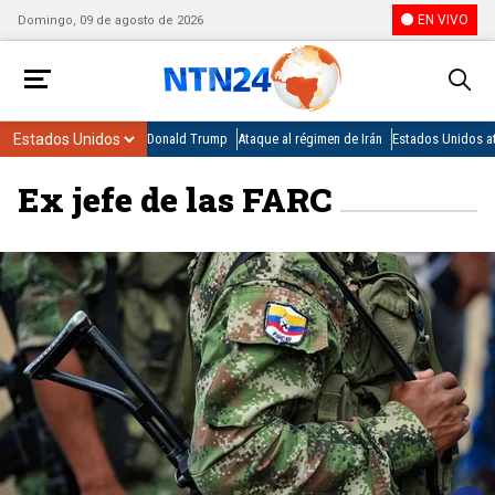
EN VIVO
Domingo, 09 de agosto de 2026
Donald Trump
Ataque al régimen de Irán
Estados Unidos at
Ex jefe de las FARC