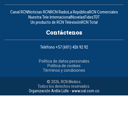
Canal RCN
Noticias RCN
RCN Radio
La República
RCN Comerciales
Nuestra Tele Internacional
Novelas
Fides
TDT
Un producto de RCN Televisión
RCN Total
Contáctenos
Teléfono
+57 (601) 426 92 92
Política de datos personales
Política de cookies
Términos y condiciones
© 2026, RCN Medios.
Todos los derechos reservados.
Organización Ardila Lülle - www.oal.com.co