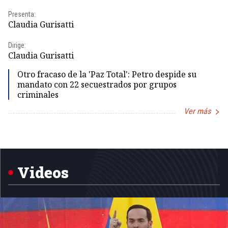
Presenta:
Pr
Claudia Gurisatti
Id
Dirige:
Dir
Claudia Gurisatti
Id
Otro fracaso de la 'Paz Total': Petro despide su
mandato con 22 secuestrados por grupos
criminales
Ver más
Item
1
of
5
Videos