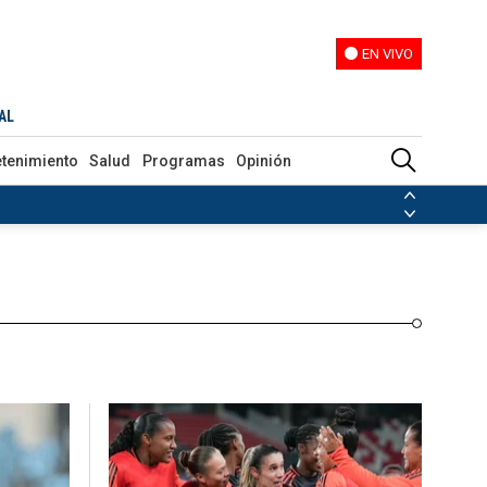
EN VIVO
EN VIVO
Programas
Opinión
AL
etenimiento
Salud
Programas
Opinión
ias de las FARC
ezuela
Nicolás Maduro
Disidencias de las FARC
 en Venezuela
Nicolás Maduro