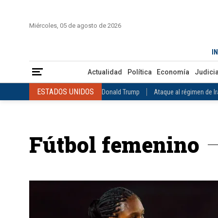
INICIO
COLOMBIA
VENEZUELA
MÉXICO
EST
Miércoles, 05 de agosto de 2026
Actualidad
Política
Economía
Judicial
Deportes
Nuest
IN
ESTADOS UNIDOS
Donald Trump
Ataque al régimen de Irán
Actualidad
Política
Economía
Judicia
INTERNACIONAL
Raúl Castro
José Luis Rodríguez Zapatero
ESTADOS UNIDOS
Donald Trump
Ataque al régimen de I
COLOMBIA
Elecciones Presidenciales en Colombia
Gustavo Petr
INTERNACIONAL
Raúl Castro
José Luis Rodríguez Zapat
VENEZUELA
Juicio contra Maduro
Terremoto en Venezuela
COLOMBIA
Elecciones Presidenciales en Colombia
Gusta
MÉXICO
Claudia Sheinbaum
Mundial 2026
Narcotráfico
C
Fútbol femenino
VENEZUELA
Juicio contra Maduro
Terremoto en Venezue
MÉXICO
Claudia Sheinbaum
Mundial 2026
Narcotráfi