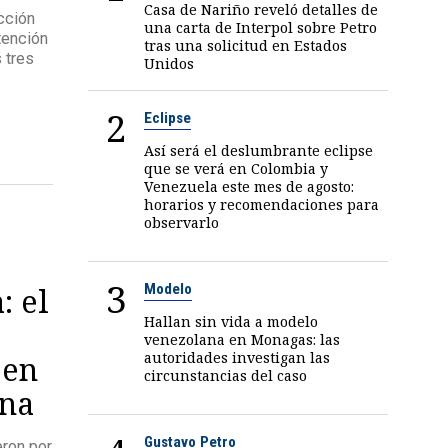
Casa de Nariño reveló detalles de
ección
una carta de Interpol sobre Petro
tención
tras una solicitud en Estados
 tres
Unidos
2
Eclipse
Así será el deslumbrante eclipse
que se verá en Colombia y
Venezuela este mes de agosto:
horarios y recomendaciones para
observarlo
3
Modelo
: el
Hallan sin vida a modelo
venezolana en Monagas: las
autoridades investigan las
 en
circunstancias del caso
ina
Gustavo Petro
eron por