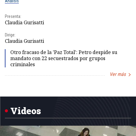
Análisis
No
Presenta:
Pr
Claudia Gurisatti
Id
Dirige:
Dir
Claudia Gurisatti
Id
Otro fracaso de la 'Paz Total': Petro despide su
mandato con 22 secuestrados por grupos
criminales
Ver más
Item
1
of
5
Videos