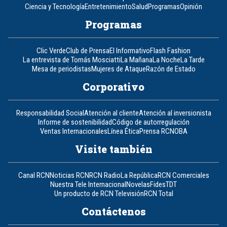
Ciencia y Tecnología
Entretenimiento
Salud
Programas
Opinión
Programas
Clic Verde
Club de Prensa
El Informativo
Flash Fashion
La entrevista de Tomás Mosciatti
La Mañana
La Noche
La Tarde
Mesa de periodistas
Mujeres de Ataque
Razón de Estado
Corporativo
Responsabilidad Social
Atención al cliente
Atención al inversionista
Informe de sostenibilidad
Código de autorregulación
Ventas Internacionales
Línea Ética
Prensa RCN
OBA
Visite también
Canal RCN
Noticias RCN
RCN Radio
La República
RCN Comerciales
Nuestra Tele Internacional
Novelas
Fides
TDT
Un producto de RCN Televisión
RCN Total
Contáctenos