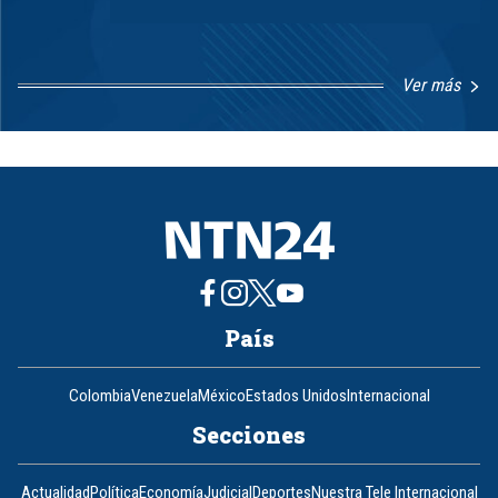
Ver más
Item
1
of
8
País
Colombia
Venezuela
México
Estados Unidos
Internacional
Secciones
Actualidad
Política
Economía
Judicial
Deportes
Nuestra Tele Internacional