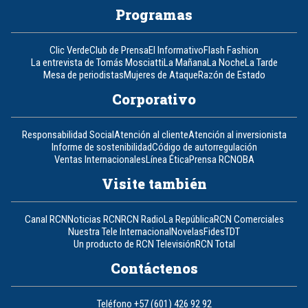
Programas
Clic Verde
Club de Prensa
El Informativo
Flash Fashion
La entrevista de Tomás Mosciatti
La Mañana
La Noche
La Tarde
Mesa de periodistas
Mujeres de Ataque
Razón de Estado
Corporativo
Responsabilidad Social
Atención al cliente
Atención al inversionista
Informe de sostenibilidad
Código de autorregulación
Ventas Internacionales
Línea Ética
Prensa RCN
OBA
Visite también
Canal RCN
Noticias RCN
RCN Radio
La República
RCN Comerciales
Nuestra Tele Internacional
Novelas
Fides
TDT
Un producto de RCN Televisión
RCN Total
Contáctenos
Teléfono
+57 (601) 426 92 92