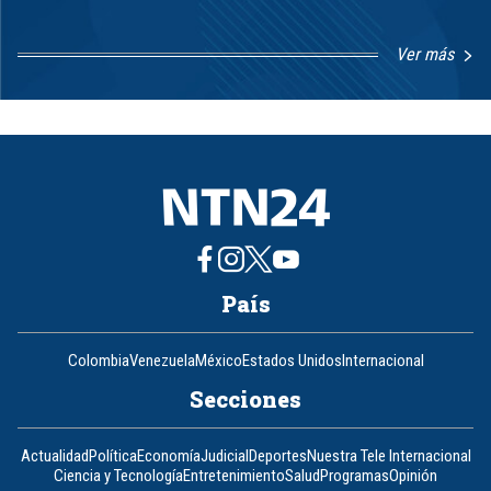
Ver más
Item
1
of
8
País
Colombia
Venezuela
México
Estados Unidos
Internacional
Secciones
Actualidad
Política
Economía
Judicial
Deportes
Nuestra Tele Internacional
Ciencia y Tecnología
Entretenimiento
Salud
Programas
Opinión