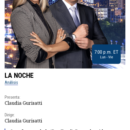
7:00 p.m. ET
Lun - Vie
LA NOCHE
L
Análisis
No
Presenta:
Pr
Claudia Gurisatti
Id
Dirige:
Dir
Claudia Gurisatti
Id