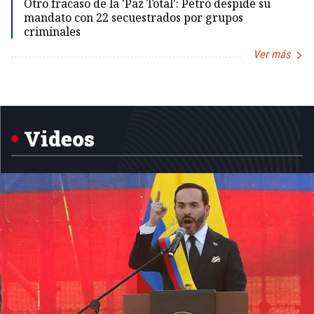
Otro fracaso de la 'Paz Total': Petro despide su
mandato con 22 secuestrados por grupos
criminales
Ver más
Item
1
of
5
Videos