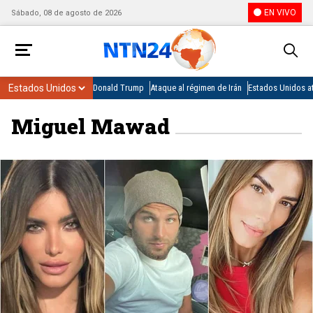
EN VIVO
Sábado, 08 de agosto de 2026
Donald Trump
Ataque al régimen de Irán
Estados Unidos at
Miguel Mawad