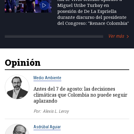
Miguel Uribe Turbay en
posesión de De La Espriella
durante discurso del presidente
del Congreso: "Renace Colombia"
Ver más
Opinión
Medio Ambiente
Antes del 7 de agosto: las decisiones
climáticas que Colombia no puede seguir
aplazando
Por:
Alexis L. Leroy
Asdrúbal Aguiar