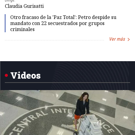
Dirige:
Dir
Claudia Gurisatti
Id
Otro fracaso de la 'Paz Total': Petro despide su
mandato con 22 secuestrados por grupos
criminales
Ver más
Item
1
of
5
Videos