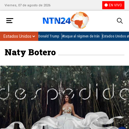
EN VIVO
Viernes, 07 de agosto de 2026
Donald Trump
Ataque al régimen de Irán
Estados Unidos at
Naty Botero