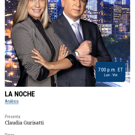
7:00 p.m. ET
Lun - Vie
LA NOCHE
L
Análisis
No
Presenta:
Pr
Claudia Gurisatti
Id