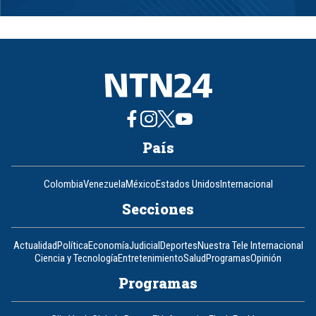
1
of
8
País
Colombia
Venezuela
México
Estados Unidos
Internacional
Secciones
Actualidad
Política
Economía
Judicial
Deportes
Nuestra Tele Internacional
Ciencia y Tecnología
Entretenimiento
Salud
Programas
Opinión
Programas