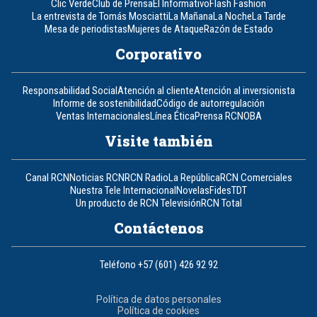
Clic Verde
Club de Prensa
El Informativo
Flash Fashion
La entrevista de Tomás Mosciatti
La Mañana
La Noche
La Tarde
Mesa de periodistas
Mujeres de Ataque
Razón de Estado
Corporativo
Responsabilidad Social
Atención al cliente
Atención al inversionista
Informe de sostenibilidad
Código de autorregulación
Ventas Internacionales
Línea Ética
Prensa RCN
OBA
Visite también
Canal RCN
Noticias RCN
RCN Radio
La República
RCN Comerciales
Nuestra Tele Internacional
Novelas
Fides
TDT
Un producto de RCN Televisión
RCN Total
Contáctenos
Teléfono
+57 (601) 426 92 92
Política de datos personales
Política de cookies