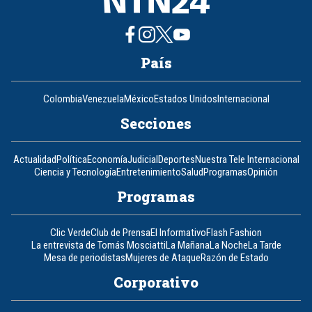
País
Colombia
Venezuela
México
Estados Unidos
Internacional
Secciones
Actualidad
Política
Economía
Judicial
Deportes
Nuestra Tele Internacional
Ciencia y Tecnología
Entretenimiento
Salud
Programas
Opinión
Programas
Clic Verde
Club de Prensa
El Informativo
Flash Fashion
La entrevista de Tomás Mosciatti
La Mañana
La Noche
La Tarde
Mesa de periodistas
Mujeres de Ataque
Razón de Estado
Corporativo