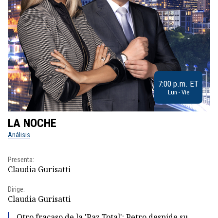
7:00 p.m. ET
Lun - Vie
LA NOCHE
L
Análisis
No
Presenta:
Pr
Claudia Gurisatti
Id
Dirige:
Dir
Claudia Gurisatti
Id
Otro fracaso de la 'Paz Total': Petro despide su