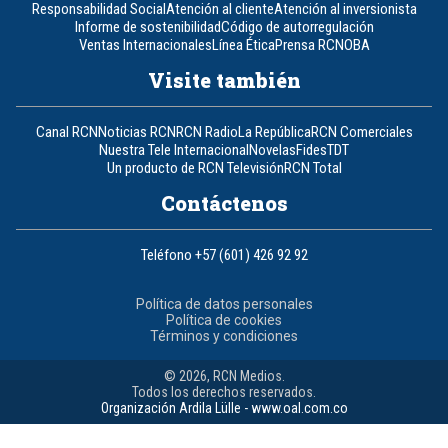
Responsabilidad Social
Atención al cliente
Atención al inversionista
Informe de sostenibilidad
Código de autorregulación
Ventas Internacionales
Línea Ética
Prensa RCN
OBA
Visite también
Canal RCN
Noticias RCN
RCN Radio
La República
RCN Comerciales
Nuestra Tele Internacional
Novelas
Fides
TDT
Un producto de RCN Televisión
RCN Total
Contáctenos
Teléfono
+57 (601) 426 92 92
Política de datos personales
Política de cookies
Términos y condiciones
© 2026, RCN Medios.
Todos los derechos reservados.
Organización Ardila Lülle - www.oal.com.co