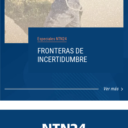
Especiales NTN24
FRONTERAS DE
INCERTIDUMBRE
Ver más
Item
1
of
8