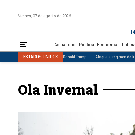
INICIO
COLOMBIA
VENEZUELA
MÉXICO
EST
Viernes, 07 de agosto de 2026
Actualidad
Política
Economía
Judicial
Deportes
Nuest
IN
ESTADOS UNIDOS
Donald Trump
Ataque al régimen de Irán
Actualidad
Política
Economía
Judicia
INTERNACIONAL
Raúl Castro
José Luis Rodríguez Zapatero
ESTADOS UNIDOS
Donald Trump
Ataque al régimen de I
COLOMBIA
Elecciones Presidenciales en Colombia
Gustavo Petr
INTERNACIONAL
Raúl Castro
José Luis Rodríguez Zapat
VENEZUELA
Juicio contra Maduro
Terremoto en Venezuela
COLOMBIA
Elecciones Presidenciales en Colombia
Gusta
MÉXICO
Claudia Sheinbaum
Mundial 2026
Narcotráfico
C
Ola Invernal
VENEZUELA
Juicio contra Maduro
Terremoto en Venezue
MÉXICO
Claudia Sheinbaum
Mundial 2026
Narcotráfi