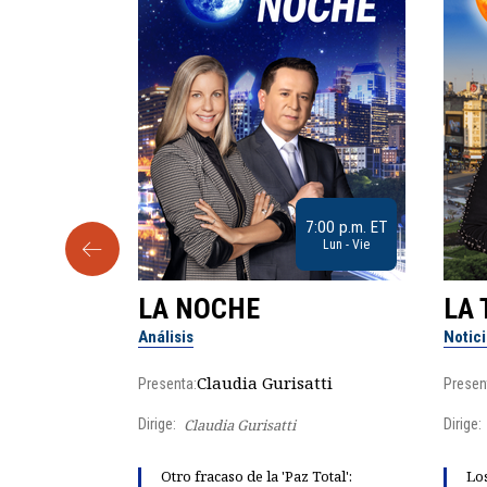
9:30 a.m. ET
7:00 p.m. ET
Sab
Lun - Vie
LA NOCHE
LA 
Análisis
Notic
lgo
Claudia Gurisatti
Presenta:
Presen
Dirige:
Claudia Gurisatti
Dirige:
ño acelera
Otro fracaso de la 'Paz Total':
Los