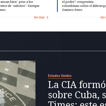
anzan bien” pese a los
el poder": congresista
entos de “saboteo”: Enrique
colombiano sobre el liderazg
mez
Gustavo Petro
Ver más
Ver
Estados Unidos
La CIA formó
sobre Cuba, 
Times: este e