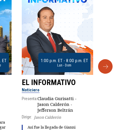
. ET
1:00 p.m. ET - 8:00 p.m. ET
e
Lun - Dom
EL INFORMATIVO
CLUB D
Noticiero
Análisis
Claudia Gurisatti -
Presenta:
Jason Calderón -
Robe
Presenta:
Jefferson Beltrán
Dirige:
Jason Calderón
ara
gar
Así fue la llegada de Gianni
Dinorah Fig