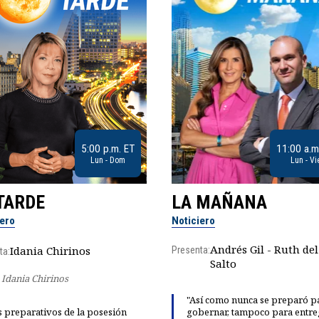
5:00 p.m. ET
11:00 a.m
Lun - Dom
Lun - Vi
TARDE
LA MAÑANA
iero
Noticiero
Andrés Gil - Ruth del
Idania Chirinos
Presenta:
ta:
Salto
Idania Chirinos
"Así como nunca se preparó p
 preparativos de la posesión
gobernar, tampoco para entre