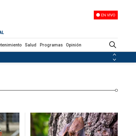
EN VIVO
EN VIVO
Programas
Opinión
AL
etenimiento
Salud
Programas
Opinión
ias de las FARC
ezuela
Nicolás Maduro
Disidencias de las FARC
 en Venezuela
Nicolás Maduro