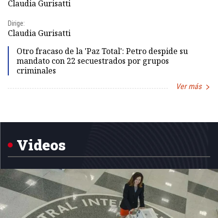
Claudia Gurisatti
Id
Dirige:
Dir
Claudia Gurisatti
Id
Otro fracaso de la 'Paz Total': Petro despide su
mandato con 22 secuestrados por grupos
criminales
Ver más
Item
1
of
5
Videos