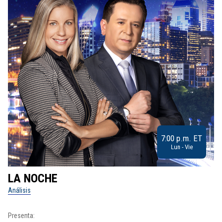
7:00 p.m. ET
Lun - Vie
LA NOCHE
L
Análisis
No
Presenta:
Pr