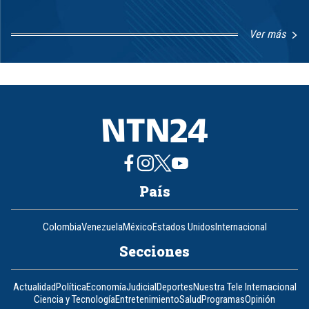
Ver más
Item
1
of
8
País
Colombia
Venezuela
México
Estados Unidos
Internacional
Secciones
Actualidad
Política
Economía
Judicial
Deportes
Nuestra Tele Internacional
Ciencia y Tecnología
Entretenimiento
Salud
Programas
Opinión