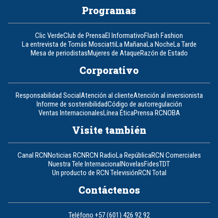
Programas
Clic Verde
Club de Prensa
El Informativo
Flash Fashion
La entrevista de Tomás Mosciatti
La Mañana
La Noche
La Tarde
Mesa de periodistas
Mujeres de Ataque
Razón de Estado
Corporativo
Responsabilidad Social
Atención al cliente
Atención al inversionista
Informe de sostenibilidad
Código de autorregulación
Ventas Internacionales
Línea Ética
Prensa RCN
OBA
Visite también
Canal RCN
Noticias RCN
RCN Radio
La República
RCN Comerciales
Nuestra Tele Internacional
Novelas
Fides
TDT
Un producto de RCN Televisión
RCN Total
Contáctenos
Teléfono
+57 (601) 426 92 92