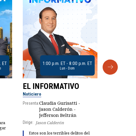
. ET
1:00 p.m. ET - 8:00 p.m. ET
e
Lun - Dom
EL INFORMATIVO
CLUB D
Noticiero
Análisis
Claudia Gurisatti -
Presenta:
Jason Calderón -
Robe
Presenta:
Jefferson Beltrán
Dirige:
Jason Calderón
ara
gar
Dinorah Fig
Estos son los terribles delitos del
instalación