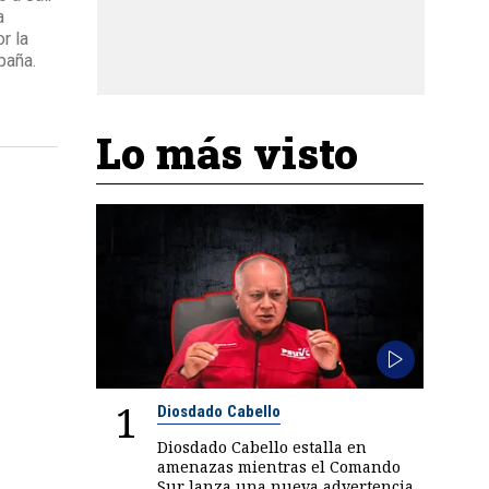
a
r la
paña.
Lo más visto
1
Diosdado Cabello
Diosdado Cabello estalla en
amenazas mientras el Comando
Sur lanza una nueva advertencia