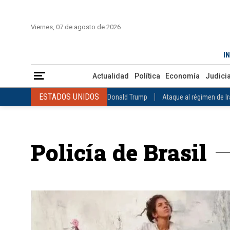
INICIO
COLOMBIA
VENEZUELA
MÉXICO
EST
Viernes, 07 de agosto de 2026
Actualidad
Política
Economía
Judicial
Deportes
Nuest
IN
ESTADOS UNIDOS
Donald Trump
Ataque al régimen de Irán
Actualidad
Política
Economía
Judicia
INTERNACIONAL
Raúl Castro
José Luis Rodríguez Zapatero
ESTADOS UNIDOS
Donald Trump
Ataque al régimen de I
COLOMBIA
Elecciones Presidenciales en Colombia
Gustavo Petr
INTERNACIONAL
Raúl Castro
José Luis Rodríguez Zapat
VENEZUELA
Juicio contra Maduro
Terremoto en Venezuela
COLOMBIA
Elecciones Presidenciales en Colombia
Gusta
MÉXICO
Claudia Sheinbaum
Mundial 2026
Narcotráfico
C
Policía de Brasil
VENEZUELA
Juicio contra Maduro
Terremoto en Venezue
MÉXICO
Claudia Sheinbaum
Mundial 2026
Narcotráfi