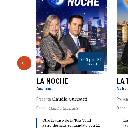
9:30 a.m. ET
7:00 p.m. ET
Sab
Lun - Vie
LA NOCHE
LA 
Análisis
Notic
lgo
Claudia Gurisatti
Presenta:
Presen
Dirige:
Claudia Gurisatti
Dirige:
ño acelera
Otro fracaso de la 'Paz Total':
Los
 llevar al
Petro despide su mandato con 22
“av