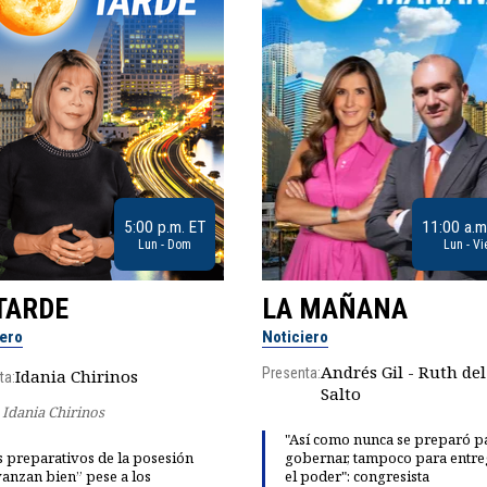
5:00 p.m. ET
11:00 a.m
Lun - Dom
Lun - Vi
TARDE
LA MAÑANA
iero
Noticiero
Andrés Gil - Ruth del
Presenta:
Idania Chirinos
ta:
Salto
Idania Chirinos
"Así como nunca se preparó p
 preparativos de la posesión
gobernar, tampoco para entre
anzan bien” pese a los
el poder": congresista