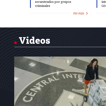
rds de calor,
secuestrados por grupos
int
criminales
Gó
Ver más
Ver más
Item
1
of
7
Videos