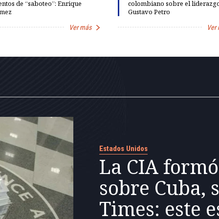
entos de “saboteo”: Enrique
colombiano sobre el liderazg
mez
Gustavo Petro
Ver más
Ver
Estados Unidos
La CIA formó
sobre Cuba, 
Times: este e