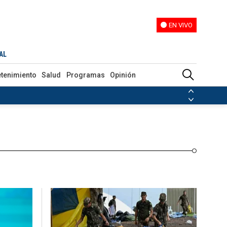
EN VIVO
EN VIVO
Programas
Opinión
AL
etenimiento
Salud
Programas
Opinión
ias de las FARC
ezuela
Nicolás Maduro
Disidencias de las FARC
 en Venezuela
Nicolás Maduro