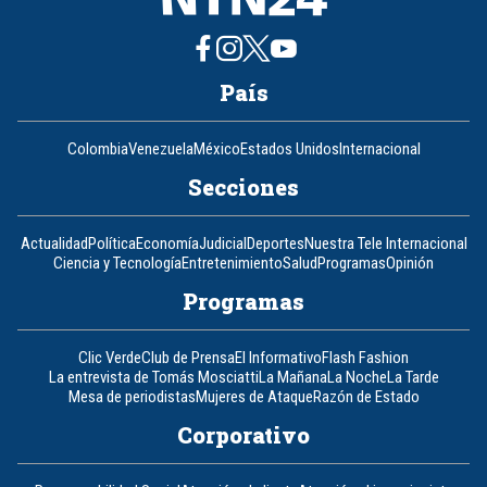
País
Colombia
Venezuela
México
Estados Unidos
Internacional
Secciones
Actualidad
Política
Economía
Judicial
Deportes
Nuestra Tele Internacional
Ciencia y Tecnología
Entretenimiento
Salud
Programas
Opinión
Programas
Clic Verde
Club de Prensa
El Informativo
Flash Fashion
La entrevista de Tomás Mosciatti
La Mañana
La Noche
La Tarde
Mesa de periodistas
Mujeres de Ataque
Razón de Estado
Corporativo