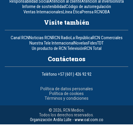
Responsabilidad Social
Atención al cliente
Atención al inversionista
Informe de sostenibilidad
Código de autorregulación
Ventas Internacionales
Línea Ética
Prensa RCN
OBA
Visite también
Canal RCN
Noticias RCN
RCN Radio
La República
RCN Comerciales
Nuestra Tele Internacional
Novelas
Fides
TDT
Un producto de RCN Televisión
RCN Total
Contáctenos
Teléfono
+57 (601) 426 92 92
Política de datos personales
Política de cookies
Términos y condiciones
© 2026, RCN Medios.
Todos los derechos reservados.
Organización Ardila Lülle - www.oal.com.co