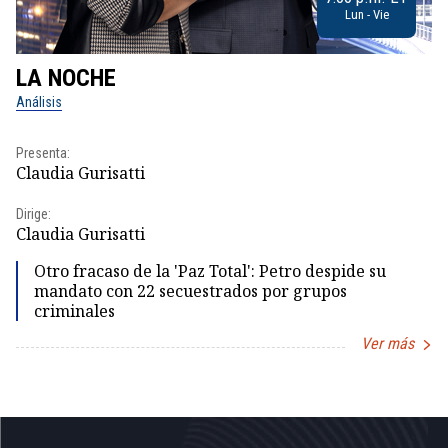
Lun - Vie
LA NOCHE
L
Análisis
No
Presenta:
Pr
Claudia Gurisatti
Id
Dirige:
Dir
Claudia Gurisatti
Id
Otro fracaso de la 'Paz Total': Petro despide su
mandato con 22 secuestrados por grupos
criminales
Ver más
Item
1
of
5