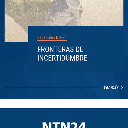
Especiales NTN24
FRONTERAS DE
INCERTIDUMBRE
Ver más
Item
1
of
8