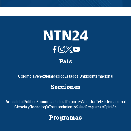
1
of
8
País
Colombia
Venezuela
México
Estados Unidos
Internacional
Secciones
Actualidad
Política
Economía
Judicial
Deportes
Nuestra Tele Internacional
Ciencia y Tecnología
Entretenimiento
Salud
Programas
Opinión
Programas