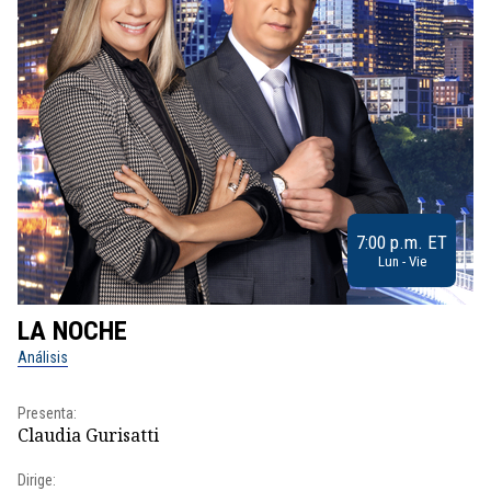
7:00 p.m. ET
Lun - Vie
LA NOCHE
L
Análisis
No
Presenta:
Pr
Claudia Gurisatti
Id
Dirige:
Dir