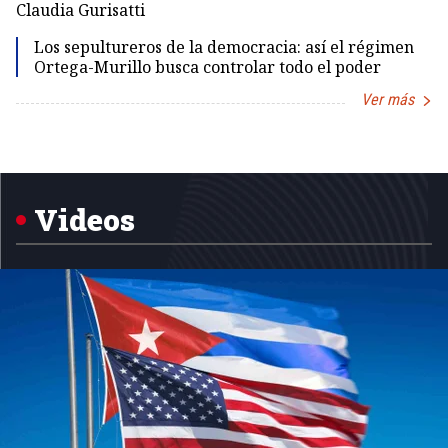
Claudia Gurisatti
Id
Los sepultureros de la democracia: así el régimen
Ortega-Murillo busca controlar todo el poder
Ver más
Item
1
of
5
Videos