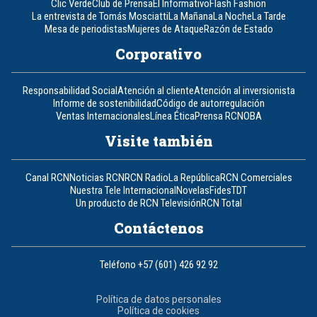
Clic Verde
Club de Prensa
El Informativo
Flash Fashion
La entrevista de Tomás Mosciatti
La Mañana
La Noche
La Tarde
Mesa de periodistas
Mujeres de Ataque
Razón de Estado
Corporativo
Responsabilidad Social
Atención al cliente
Atención al inversionista
Informe de sostenibilidad
Código de autorregulación
Ventas Internacionales
Línea Ética
Prensa RCN
OBA
Visite también
Canal RCN
Noticias RCN
RCN Radio
La República
RCN Comerciales
Nuestra Tele Internacional
Novelas
Fides
TDT
Un producto de RCN Televisión
RCN Total
Contáctenos
Teléfono
+57 (601) 426 92 92
Política de datos personales
Política de cookies