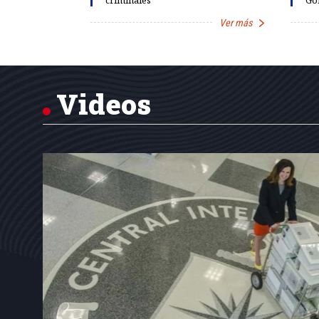
criminales
Gó
Ver más
Ver más
Item
1
of
7
Videos