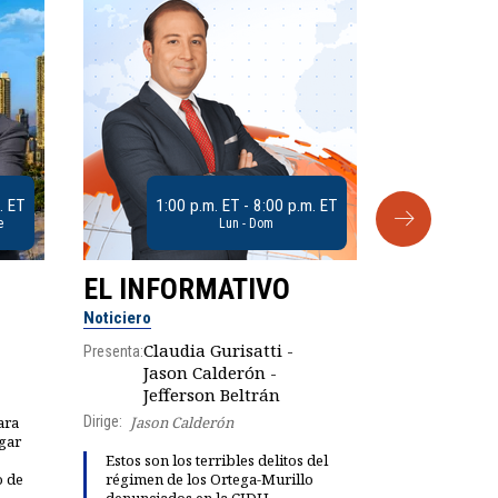
. ET
1:00 p.m. ET - 8:00 p.m. ET
e
Lun - Dom
EL INFORMATIVO
CLUB D
Noticiero
Análisis
Claudia Gurisatti -
Presenta:
Jason Calderón -
Robe
Presenta:
Jefferson Beltrán
Dirige:
Jason Calderón
ara
gar
Dinorah Fig
Estos son los terribles delitos del
instalación
o de
régimen de los Ortega-Murillo
diálogo par