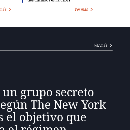
denunciados en la CIDH
democracia
 más
Ver más
Ver más
 un grupo secreto
según The New York
s el objetivo que
a el régimen