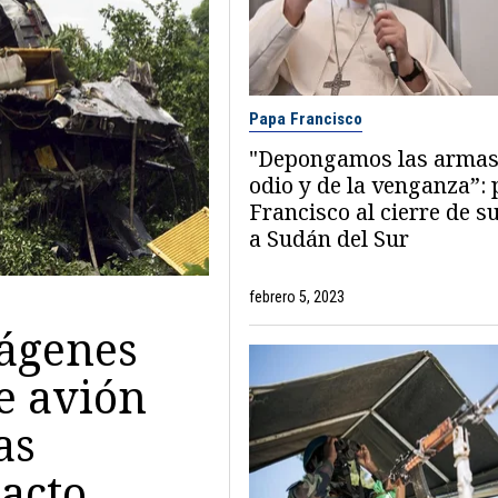
Papa Francisco
"Depongamos las armas
odio y de la venganza”:
Francisco al cierre de su
a Sudán del Sur
febrero 5, 2023
mágenes
e avión
as
pacto