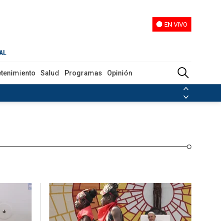
EN VIVO
EN VIVO
Programas
Opinión
AL
etenimiento
Salud
Programas
Opinión
ias de las FARC
ezuela
Nicolás Maduro
Disidencias de las FARC
 en Venezuela
Nicolás Maduro