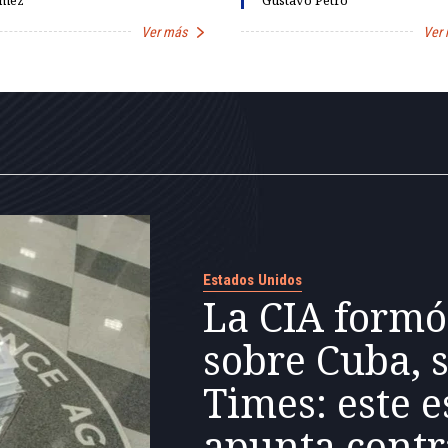
mez
Gustavo Petro
Ver más
Ver
Estados Unidos
La CIA formó
sobre Cuba, 
Times: este e
apunta contr