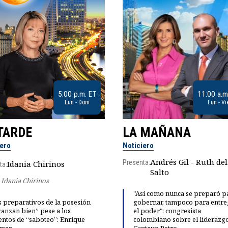
5:00 p.m. ET
11:00 a.m
Lun - Dom
Lun - Vi
TARDE
LA MAÑANA
iero
Noticiero
Andrés Gil - Ruth del
Presenta:
Idania Chirinos
ta:
Salto
Idania Chirinos
"Así como nunca se preparó p
 preparativos de la posesión
gobernar, tampoco para entre
anzan bien” pese a los
el poder": congresista
entos de “saboteo”: Enrique
colombiano sobre el liderazg