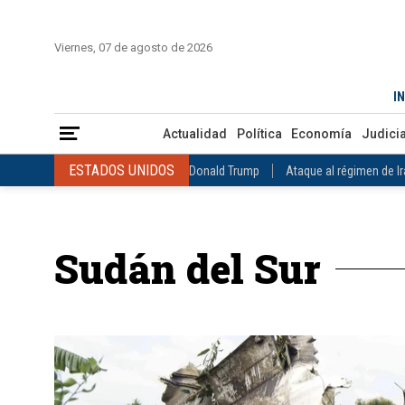
INICIO
COLOMBIA
VENEZUELA
MÉXICO
EST
Viernes, 07 de agosto de 2026
Actualidad
Política
Economía
Judicial
Deportes
Nuest
IN
ESTADOS UNIDOS
Donald Trump
Ataque al régimen de Irán
Actualidad
Política
Economía
Judicia
INTERNACIONAL
Raúl Castro
José Luis Rodríguez Zapatero
ESTADOS UNIDOS
Donald Trump
Ataque al régimen de I
COLOMBIA
Elecciones Presidenciales en Colombia
Gustavo Petr
INTERNACIONAL
Raúl Castro
José Luis Rodríguez Zapat
VENEZUELA
Juicio contra Maduro
Terremoto en Venezuela
COLOMBIA
Elecciones Presidenciales en Colombia
Gusta
MÉXICO
Claudia Sheinbaum
Mundial 2026
Narcotráfico
C
Sudán del Sur
VENEZUELA
Juicio contra Maduro
Terremoto en Venezue
MÉXICO
Claudia Sheinbaum
Mundial 2026
Narcotráfi