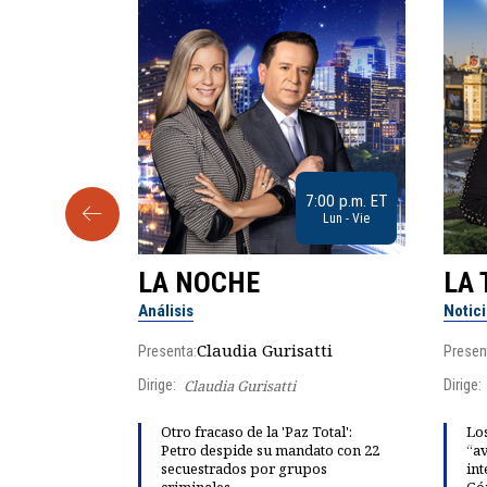
9:30 a.m. ET
7:00 p.m. ET
Sab
Lun - Vie
LA NOCHE
LA 
Análisis
Notic
lgo
Claudia Gurisatti
Presenta:
Presen
Dirige:
Claudia Gurisatti
Dirige:
ño acelera
Otro fracaso de la 'Paz Total':
Los
 llevar al
Petro despide su mandato con 22
“av
rds de calor,
secuestrados por grupos
int