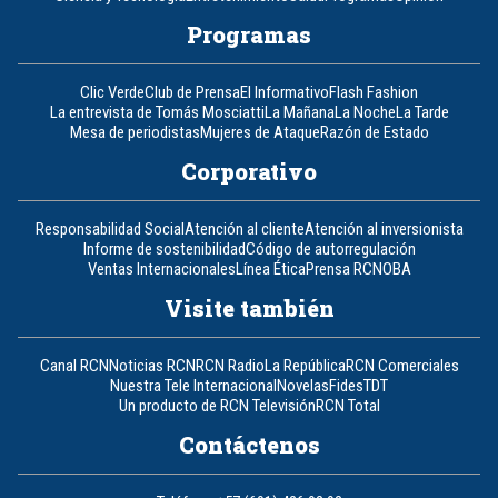
Programas
Clic Verde
Club de Prensa
El Informativo
Flash Fashion
La entrevista de Tomás Mosciatti
La Mañana
La Noche
La Tarde
Mesa de periodistas
Mujeres de Ataque
Razón de Estado
Corporativo
Responsabilidad Social
Atención al cliente
Atención al inversionista
Informe de sostenibilidad
Código de autorregulación
Ventas Internacionales
Línea Ética
Prensa RCN
OBA
Visite también
Canal RCN
Noticias RCN
RCN Radio
La República
RCN Comerciales
Nuestra Tele Internacional
Novelas
Fides
TDT
Un producto de RCN Televisión
RCN Total
Contáctenos