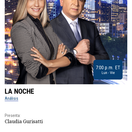
7:00 p.m. ET
Lun - Vie
LA NOCHE
L
Análisis
No
Pr
Presenta:
Id
Claudia Gurisatti
Dir