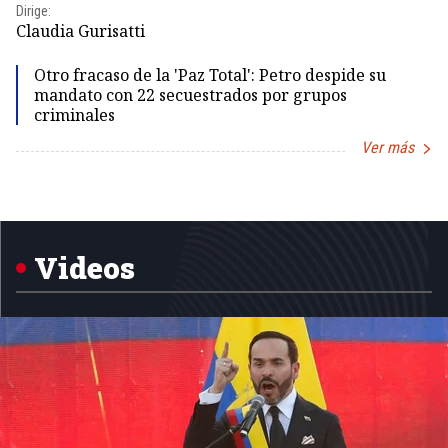
Dirige:
Id
Claudia Gurisatti
Otro fracaso de la 'Paz Total': Petro despide su
mandato con 22 secuestrados por grupos
criminales
Ver más
Item
1
of
5
Videos