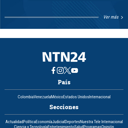
Ver más
Item
1
of
8
País
Colombia
Venezuela
México
Estados Unidos
Internacional
Secciones
Actualidad
Política
Economía
Judicial
Deportes
Nuestra Tele Internacional
Ciencia y Tecnología
Entretenimiento
Salud
Programas
Opinión