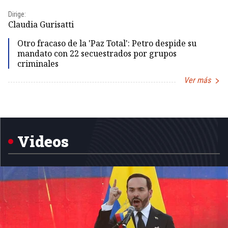
Dirige:
Dir
Claudia Gurisatti
Id
Otro fracaso de la 'Paz Total': Petro despide su
mandato con 22 secuestrados por grupos
criminales
Ver más
Item
1
of
5
Videos