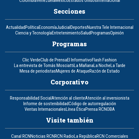
Colombia
Venezuela
México
Estados Unidos
Internacional
Secciones
Actualidad
Política
Economía
Judicial
Deportes
Nuestra Tele Internacional
Ciencia y Tecnología
Entretenimiento
Salud
Programas
Opinión
Programas
Clic Verde
Club de Prensa
El Informativo
Flash Fashion
La entrevista de Tomás Mosciatti
La Mañana
La Noche
La Tarde
Mesa de periodistas
Mujeres de Ataque
Razón de Estado
Corporativo
Responsabilidad Social
Atención al cliente
Atención al inversionista
Informe de sostenibilidad
Código de autorregulación
Ventas Internacionales
Línea Ética
Prensa RCN
OBA
Visite también
Canal RCN
Noticias RCN
RCN Radio
La República
RCN Comerciales