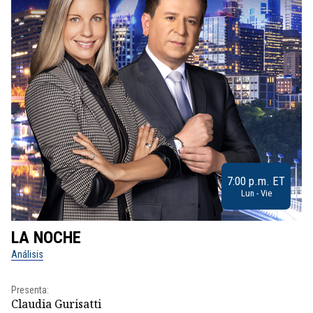
7:00 p.m. ET
Lun - Vie
LA NOCHE
L
Análisis
No
Presenta:
Pr
Claudia Gurisatti
Id