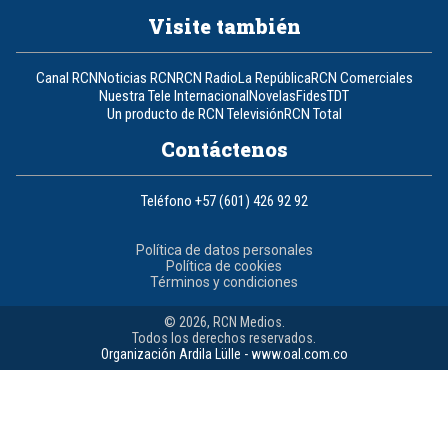
Visite también
Canal RCN
Noticias RCN
RCN Radio
La República
RCN Comerciales
Nuestra Tele Internacional
Novelas
Fides
TDT
Un producto de RCN Televisión
RCN Total
Contáctenos
Teléfono
+57 (601) 426 92 92
Política de datos personales
Política de cookies
Términos y condiciones
© 2026, RCN Medios.
Todos los derechos reservados.
Organización Ardila Lülle - www.oal.com.co