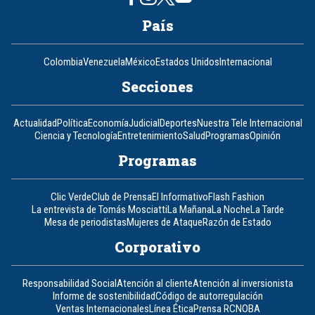
País
Colombia
Venezuela
México
Estados Unidos
Internacional
Secciones
Actualidad
Política
Economía
Judicial
Deportes
Nuestra Tele Internacional
Ciencia y Tecnología
Entretenimiento
Salud
Programas
Opinión
Programas
Clic Verde
Club de Prensa
El Informativo
Flash Fashion
La entrevista de Tomás Mosciatti
La Mañana
La Noche
La Tarde
Mesa de periodistas
Mujeres de Ataque
Razón de Estado
Corporativo
Responsabilidad Social
Atención al cliente
Atención al inversionista
Informe de sostenibilidad
Código de autorregulación
Ventas Internacionales
Línea Ética
Prensa RCN
OBA