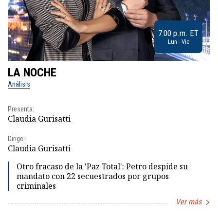
7:00 p.m. ET
Lun - Vie
LA NOCHE
L
Análisis
No
Presenta:
Pr
Claudia Gurisatti
Id
Dirige:
Dir
Claudia Gurisatti
Id
Otro fracaso de la 'Paz Total': Petro despide su
mandato con 22 secuestrados por grupos
criminales
Ver más
Item