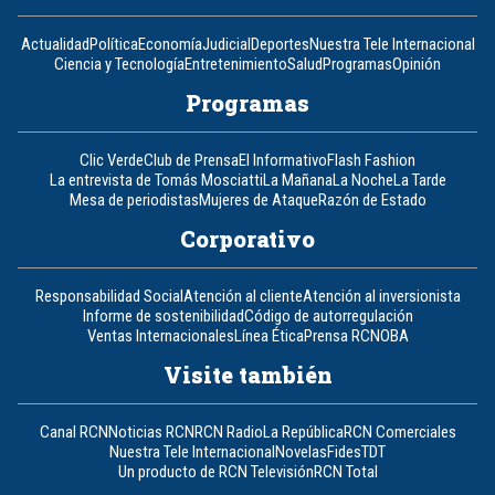
Actualidad
Política
Economía
Judicial
Deportes
Nuestra Tele Internacional
Ciencia y Tecnología
Entretenimiento
Salud
Programas
Opinión
Programas
Clic Verde
Club de Prensa
El Informativo
Flash Fashion
La entrevista de Tomás Mosciatti
La Mañana
La Noche
La Tarde
Mesa de periodistas
Mujeres de Ataque
Razón de Estado
Corporativo
Responsabilidad Social
Atención al cliente
Atención al inversionista
Informe de sostenibilidad
Código de autorregulación
Ventas Internacionales
Línea Ética
Prensa RCN
OBA
Visite también
Canal RCN
Noticias RCN
RCN Radio
La República
RCN Comerciales
Nuestra Tele Internacional
Novelas
Fides
TDT
Un producto de RCN Televisión
RCN Total