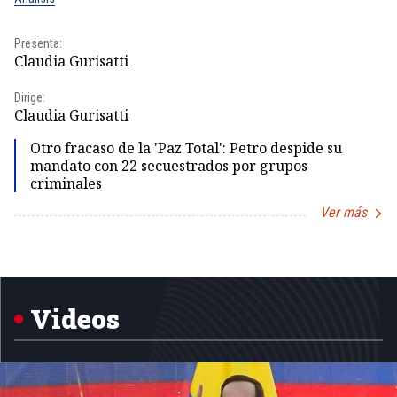
Presenta:
Pr
Claudia Gurisatti
Id
Dirige:
Dir
Claudia Gurisatti
Id
Otro fracaso de la 'Paz Total': Petro despide su
mandato con 22 secuestrados por grupos
criminales
Ver más
Item
1
of
5
Videos