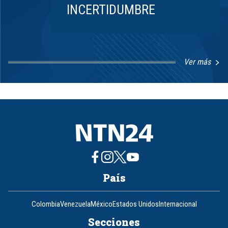
INCERTIDUMBRE
Ver más
Item
1
of
8
País
Colombia
Venezuela
México
Estados Unidos
Internacional
Secciones