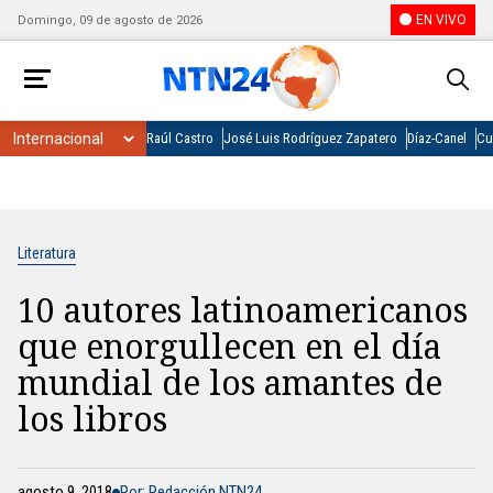
EN VIVO
Domingo, 09 de agosto de 2026
Raúl Castro
José Luis Rodríguez Zapatero
Díaz-Canel
Cu
Literatura
10 autores latinoamericanos
que enorgullecen en el día
mundial de los amantes de
los libros
agosto 9, 2018
Por: Redacción NTN24