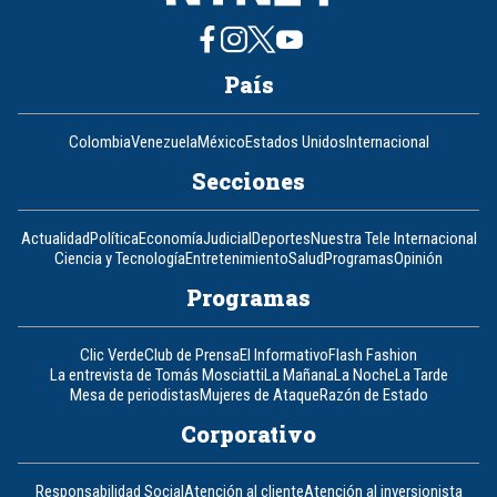
País
Colombia
Venezuela
México
Estados Unidos
Internacional
Secciones
Actualidad
Política
Economía
Judicial
Deportes
Nuestra Tele Internacional
Ciencia y Tecnología
Entretenimiento
Salud
Programas
Opinión
Programas
Clic Verde
Club de Prensa
El Informativo
Flash Fashion
La entrevista de Tomás Mosciatti
La Mañana
La Noche
La Tarde
Mesa de periodistas
Mujeres de Ataque
Razón de Estado
Corporativo
Responsabilidad Social
Atención al cliente
Atención al inversionista