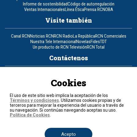
Informe de sostenibilidad
Código de autorregulación
Ventas Internacionales
Línea Ética
Prensa RCN
OBA
Visite también
Canal RCN
Noticias RCN
RCN Radio
La República
RCN Comerciales
Nuestra Tele Internacional
Novelas
Fides
TDT
Un producto de RCN Televisión
RCN Total
Contáctenos
Teléfono
+57 (601) 426 92 92
Cookies
Política de datos personales
Política de cookies
El uso de este sitio web implica la aceptación de los
Términos y condiciones
Términos y condiciones
. Utilizamos cookies propias y de
terceros para mejorar la experiencia del usuario a través de
su navegación. Si continúas navegando aceptas su uso.
© 2026, RCN Medios.
Política de Cookies
.
Todos los derechos reservados.
Organización Ardila Lülle - www.oal.com.co
Acepto