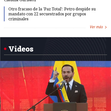
Otro fracaso de la 'Paz Total': Petro despide su
mandato con 22 secuestrados por grupos
criminales
Ver más
Item
1
of
5
Videos