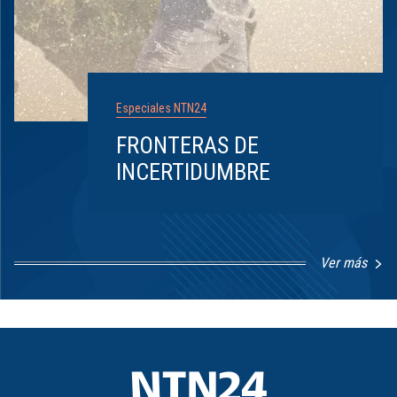
Especiales NTN24
FRONTERAS DE
INCERTIDUMBRE
Ver más
Item
1
of
8