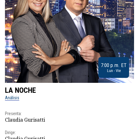
7:00 p.m. ET
Lun - Vie
LA NOCHE
L
Análisis
No
Presenta:
Pr
Claudia Gurisatti
Id
Dirige:
Dir
Claudia Gurisatti
Id