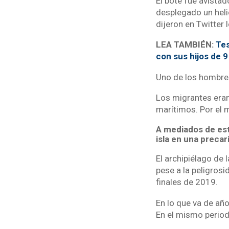
El bote fue avistad
desplegado un heli
dijeron en Twitter 
LEA TAMBIÉN:
Tes
con sus hijos de 9
Uno de los hombres
Los migrantes eran
marítimos. Por el 
A mediados de est
isla en una preca
El archipiélago de
pese a la peligros
finales de 2019.
En lo que va de año
En el mismo perio