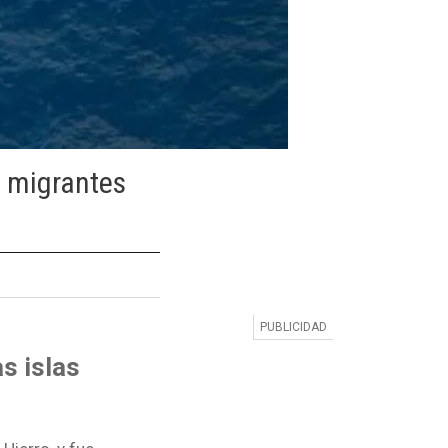
0 migrantes
s islas