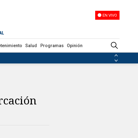
EN VIVO
EN VIVO
AL
etenimiento
Salud
Programas
Opinión
ias de las FARC
ezuela
Nicolás Maduro
Disidencias de las FARC
 en Venezuela
Nicolás Maduro
rcación