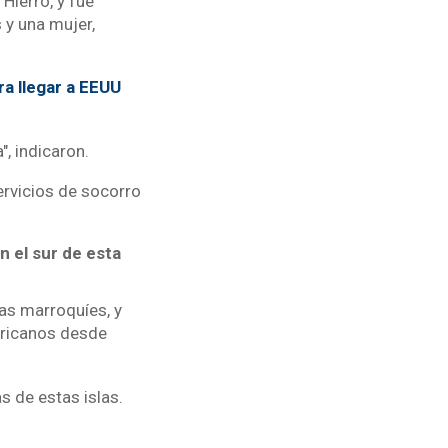
Hierro, y fue
 y una mujer,
a llegar a EEUU
, indicaron.
ervicios de socorro
n el sur de esta
tas marroquíes, y
fricanos desde
s de estas islas.