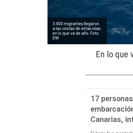
3.400 migrantes llegaron
a las costas de estas islas
en lo que va de año. Foto:
DW
En lo que 
17 personas
embarcación 
Canarias, in