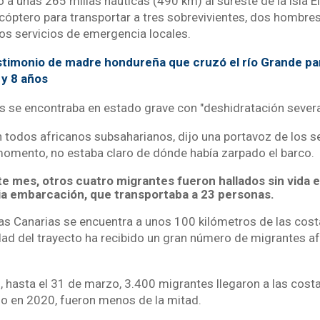
o a unas 265 millas náuticas (490 km) al sureste de la isla El 
cóptero para transportar a tres sobrevivientes, dos hombres
los servicios de emergencia locales.
timonio de madre hondureña que cruzó el río Grande par
 y 8 años
 se encontraba en estado grave con "deshidratación severa"
 todos africanos subsaharianos, dijo una portavoz de los s
momento, no estaba claro de dónde había zarpado el barco.
e mes, otros cuatro migrantes fueron hallados sin vida e
ria embarcación, que transportaba a 23 personas.
 las Canarias se encuentra a unos 100 kilómetros de las cos
idad del trayecto ha recibido un gran número de migrantes a
, hasta el 31 de marzo, 3.400 migrantes llegaron a las costa
do en 2020, fueron menos de la mitad.