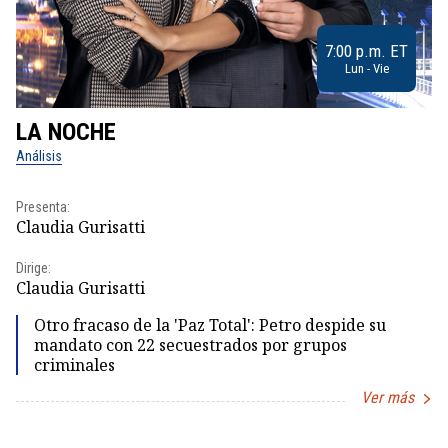
7:00 p.m. ET
Lun - Vie
LA NOCHE
L
Análisis
No
Presenta:
Pr
Claudia Gurisatti
Id
Dirige:
Dir
Claudia Gurisatti
Id
Otro fracaso de la 'Paz Total': Petro despide su
mandato con 22 secuestrados por grupos
criminales
Ver más
Item
1