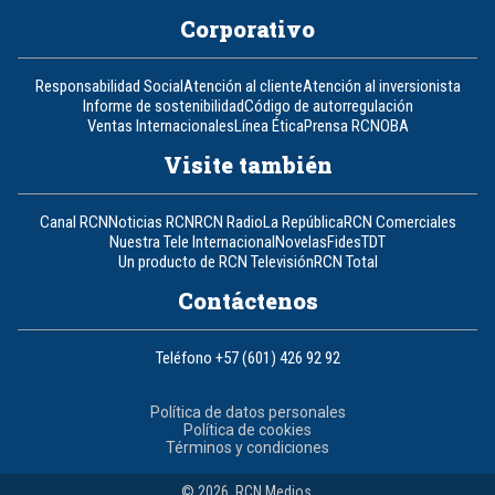
Corporativo
Responsabilidad Social
Atención al cliente
Atención al inversionista
Informe de sostenibilidad
Código de autorregulación
Ventas Internacionales
Línea Ética
Prensa RCN
OBA
Visite también
Canal RCN
Noticias RCN
RCN Radio
La República
RCN Comerciales
Nuestra Tele Internacional
Novelas
Fides
TDT
Un producto de RCN Televisión
RCN Total
Contáctenos
Teléfono
+57 (601) 426 92 92
Política de datos personales
Política de cookies
Términos y condiciones
© 2026, RCN Medios.