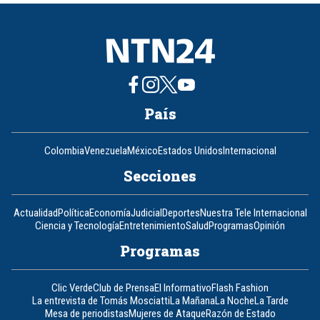
8
País
Colombia
Venezuela
México
Estados Unidos
Internacional
Secciones
Actualidad
Política
Economía
Judicial
Deportes
Nuestra Tele Internacional
Ciencia y Tecnología
Entretenimiento
Salud
Programas
Opinión
Programas
Clic Verde
Club de Prensa
El Informativo
Flash Fashion
La entrevista de Tomás Mosciatti
La Mañana
La Noche
La Tarde
Mesa de periodistas
Mujeres de Ataque
Razón de Estado