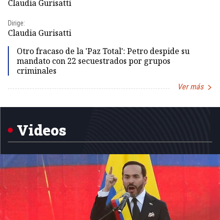
Claudia Gurisatti
Id
Dirige:
Dir
Claudia Gurisatti
Id
Otro fracaso de la 'Paz Total': Petro despide su
mandato con 22 secuestrados por grupos
criminales
Ver más
Item
1
of
5
Videos