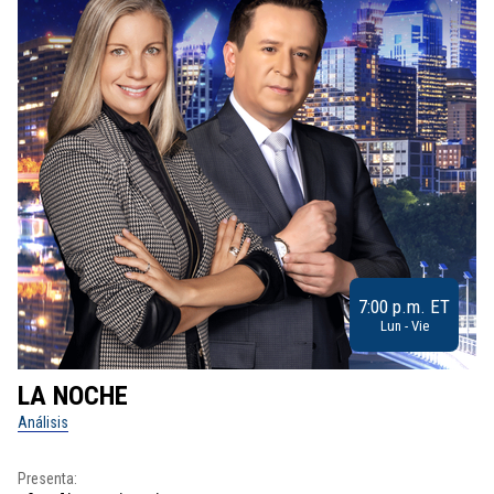
7:00 p.m. ET
Lun - Vie
LA NOCHE
L
Análisis
No
Presenta:
Pr