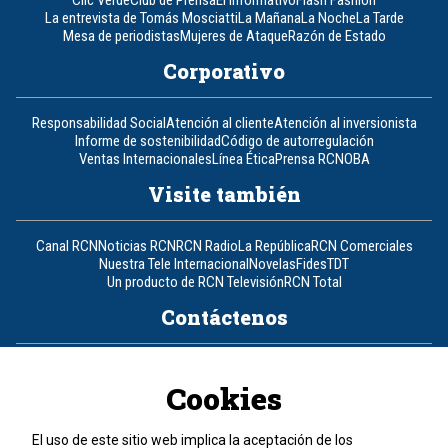
La entrevista de Tomás Mosciatti
La Mañana
La Noche
La Tarde
Mesa de periodistas
Mujeres de Ataque
Razón de Estado
Corporativo
Responsabilidad Social
Atención al cliente
Atención al inversionista
Informe de sostenibilidad
Código de autorregulación
Ventas Internacionales
Línea Ética
Prensa RCN
OBA
Visite también
Canal RCN
Noticias RCN
RCN Radio
La República
RCN Comerciales
Nuestra Tele Internacional
Novelas
Fides
TDT
Un producto de RCN Televisión
RCN Total
Contáctenos
Teléfono
+57 (601) 426 92 92
Cookies
Política de datos personales
Política de cookies
El uso de este sitio web implica la aceptación de los