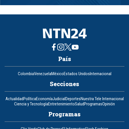
1
of
8
País
Colombia
Venezuela
México
Estados Unidos
Internacional
Secciones
Actualidad
Política
Economía
Judicial
Deportes
Nuestra Tele Internacional
Ciencia y Tecnología
Entretenimiento
Salud
Programas
Opinión
Programas
Clic Verde
Club de Prensa
El Informativo
Flash Fashion