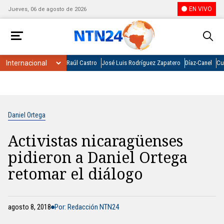
EN VIVO
Jueves, 06 de agosto de 2026
Raúl Castro
José Luis Rodríguez Zapatero
Díaz-Canel
Cu
Daniel Ortega
Activistas nicaragüenses
pidieron a Daniel Ortega
retomar el diálogo
agosto 8, 2018
Por: Redacción NTN24