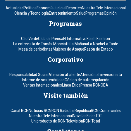
Actualidad
Política
Economía
Judicial
Deportes
Nuestra Tele Internacional
Ciencia y Tecnología
Entretenimiento
Salud
Programas
Opinión
Programas
Clic Verde
Club de Prensa
El Informativo
Flash Fashion
La entrevista de Tomás Mosciatti
La Mañana
La Noche
La Tarde
Mesa de periodistas
Mujeres de Ataque
Razón de Estado
Corporativo
Responsabilidad Social
Atención al cliente
Atención al inversionista
Informe de sostenibilidad
Código de autorregulación
Ventas Internacionales
Línea Ética
Prensa RCN
OBA
Visite también
Canal RCN
Noticias RCN
RCN Radio
La República
RCN Comerciales
Nuestra Tele Internacional
Novelas
Fides
TDT
Un producto de RCN Televisión
RCN Total