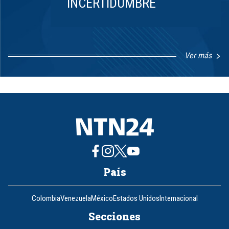
INCERTIDUMBRE
Ver más
Item
1
of
8
País
Colombia
Venezuela
México
Estados Unidos
Internacional
Secciones