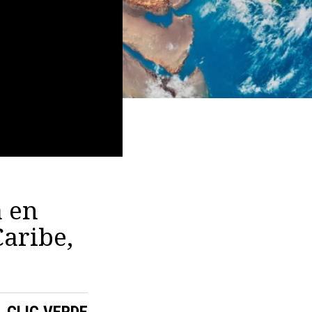
a en
aribe,
CLIC VERDE