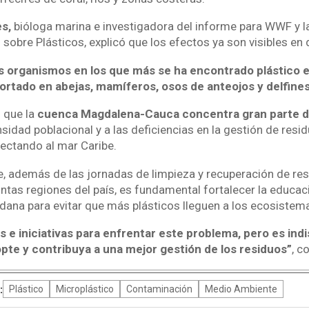
es,
bióloga marina e investigadora del informe para WWF y l
sobre Plásticos, explicó que los efectos ya son visibles en 
s organismos en los que más se ha encontrado plástico en
ortado en abejas, mamíferos, osos de anteojos y delfines
 que la
cuenca Magdalena-Cauca concentra gran parte de
nsidad poblacional y a las deficiencias en la gestión de resi
ectando al mar Caribe.
e, además de las jornadas de limpieza y recuperación de re
intas regiones del país, es fundamental fortalecer la educac
adana para evitar que más plásticos lleguen a los ecosistem
 e iniciativas para enfrentar este problema, pero es ind
opte y contribuya a una mejor gestión de los residuos”
, c
:
Plástico
Microplástico
Contaminación
Medio Ambiente