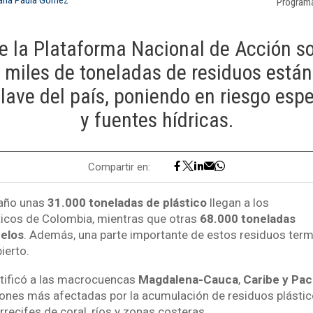
Program
e la Plataforma Nacional de Acción so
e miles de toneladas de residuos está
ave del país, poniendo en riesgo espe
y fuentes hídricas.
Compartir en:
 año unas
31.000 toneladas de plástico
llegan a los
icos de Colombia, mientras que otras
68.000 toneladas
elos
. Además, una parte importante de estos residuos term
ierto.
ntificó a las macrocuencas
Magdalena-Cauca
,
Caribe y Pac
iones más afectadas por la acumulación de residuos plásti
recifes de coral, ríos y zonas costeras.