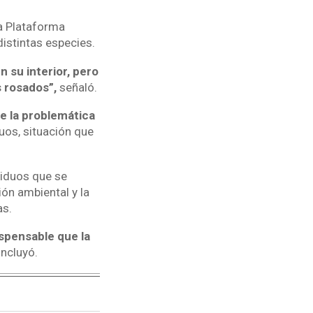
a Plataforma
distintas especies.
 su interior, pero
 rosados”,
señaló.
 la problemática
duos, situación que
siduos que se
ión ambiental y la
as.
ispensable que la
oncluyó.