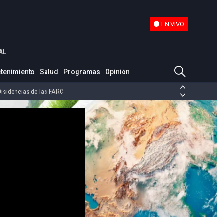
EN VIVO
EN VIVO
s
AL
ias de las FARC
etenimiento
Salud
Programas
Opinión
ezuela
Nicolás Maduro
Disidencias de las FARC
 en Venezuela
Nicolás Maduro