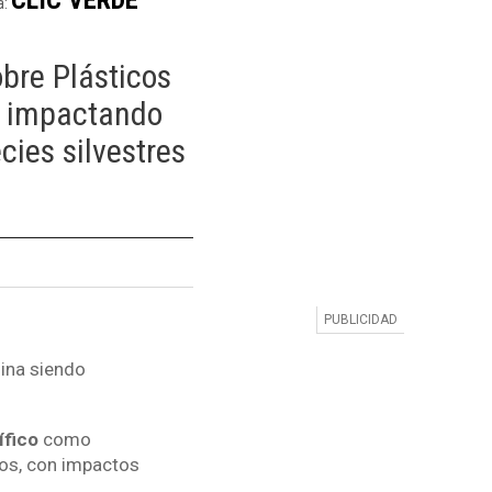
a:
bre Plásticos
n impactando
cies silvestres
ina siendo
ífico
como
cos, con impactos