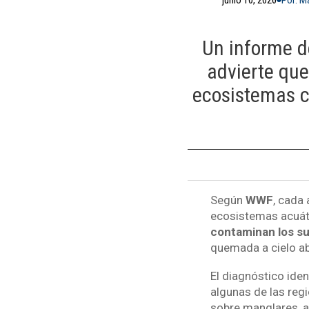
Un informe d
advierte qu
ecosistemas cl
Según
WWF
, cada
ecosistemas acuát
contaminan los su
quemada a cielo ab
El diagnóstico ide
algunas de las reg
sobre manglares, ar