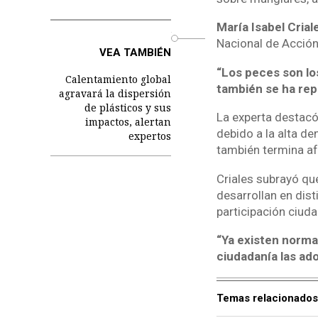
María Isabel Crial
o
Nacional de Acción 
VEA TAMBIÉN
“Los peces son lo
Calentamiento global
también se ha rep
agravará la dispersión
de plásticos y sus
La experta destacó
impactos, alertan
debido a la alta de
expertos
también termina af
Criales subrayó qu
desarrollan en dist
participación ciud
“Ya existen normas
ciudadanía las ad
Temas relacionados