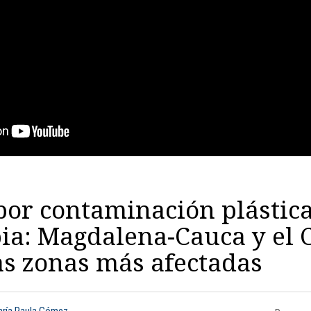
por contaminación plástic
a: Magdalena-Cauca y el C
as zonas más afectadas
aría Paula Gómez