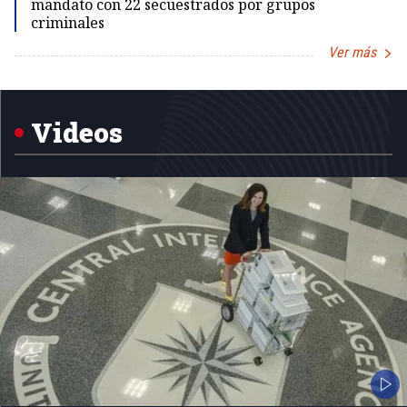
mandato con 22 secuestrados por grupos
criminales
Ver más
Item
1
of
5
Videos