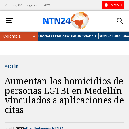
EN VIVO
Viernes, 07 de agosto de 2026
Elecciones Presidenciales en Colombia
Gustavo Petro
Abel
Medellín
Aumentan los homicidios de
personas LGTBI en Medellín
vinculados a aplicaciones de
citas
abril 5, 2022
Por: Redacción NTN24