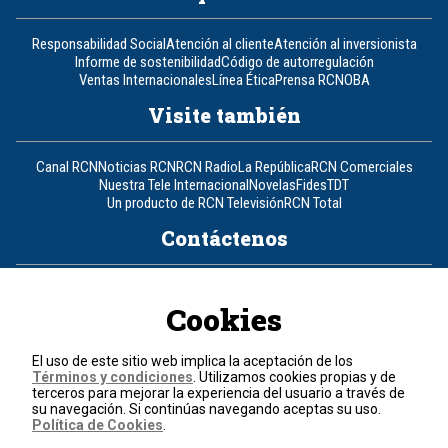
Responsabilidad Social
Atención al cliente
Atención al inversionista
Informe de sostenibilidad
Código de autorregulación
Ventas Internacionales
Línea Ética
Prensa RCN
OBA
Visite también
Canal RCN
Noticias RCN
RCN Radio
La República
RCN Comerciales
Nuestra Tele Internacional
Novelas
Fides
TDT
Un producto de RCN Televisión
RCN Total
Contáctenos
Teléfono
+57 (601) 426 92 92
Cookies
Política de datos personales
Política de cookies
El uso de este sitio web implica la aceptación de los
Términos y condiciones
Términos y condiciones
. Utilizamos cookies propias y de
terceros para mejorar la experiencia del usuario a través de
su navegación. Si continúas navegando aceptas su uso.
© 2026, RCN Medios.
Política de Cookies
.
Todos los derechos reservados.
Organización Ardila Lülle - www.oal.com.co