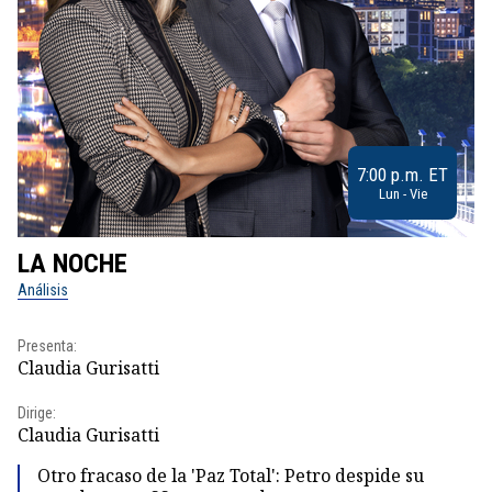
7:00 p.m. ET
Lun - Vie
LA NOCHE
L
Análisis
No
Presenta:
Pr
Claudia Gurisatti
Id
Dirige:
Dir
Claudia Gurisatti
Id
Otro fracaso de la 'Paz Total': Petro despide su