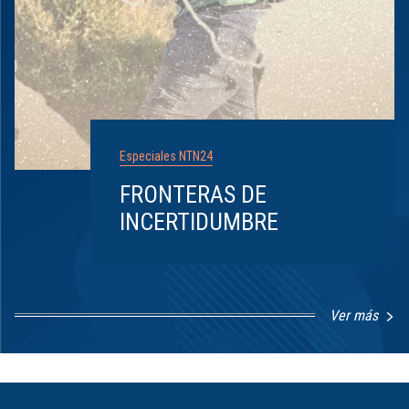
Especiales NTN24
FRONTERAS DE
INCERTIDUMBRE
Ver más
Item
1
of
8