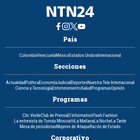
País
Colombia
Venezuela
México
Estados Unidos
Internacional
Secciones
Actualidad
Política
Economía
Judicial
Deportes
Nuestra Tele Internacional
Ciencia y Tecnología
Entretenimiento
Salud
Programas
Opinión
Programas
Clic Verde
Club de Prensa
El Informativo
Flash Fashion
La entrevista de Tomás Mosciatti
La Mañana
La Noche
La Tarde
Mesa de periodistas
Mujeres de Ataque
Razón de Estado
Corporativo