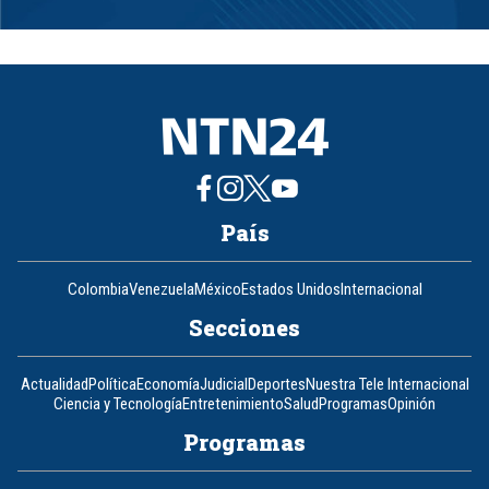
Item
1
of
8
País
Colombia
Venezuela
México
Estados Unidos
Internacional
Secciones
Actualidad
Política
Economía
Judicial
Deportes
Nuestra Tele Internacional
Ciencia y Tecnología
Entretenimiento
Salud
Programas
Opinión
Programas