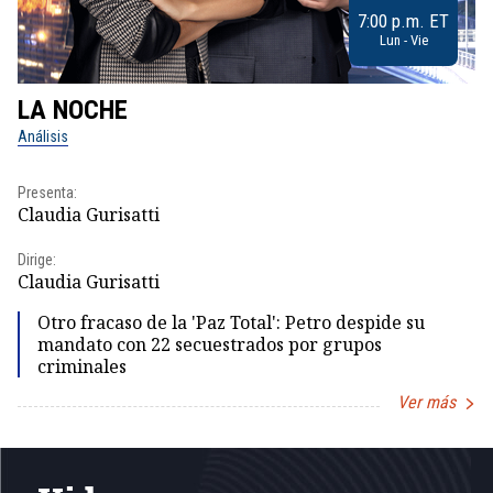
7:00 p.m. ET
Lun - Vie
LA NOCHE
L
Análisis
No
Presenta:
Pr
Claudia Gurisatti
Id
Dirige:
Dir
Claudia Gurisatti
Id
Otro fracaso de la 'Paz Total': Petro despide su
mandato con 22 secuestrados por grupos
criminales
Ver más
Item
1
of
5