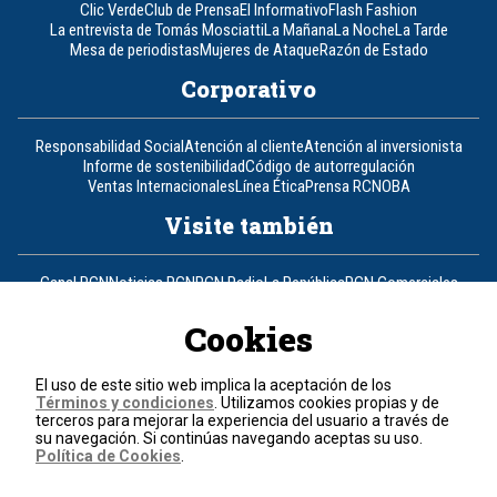
Clic Verde
Club de Prensa
El Informativo
Flash Fashion
La entrevista de Tomás Mosciatti
La Mañana
La Noche
La Tarde
Mesa de periodistas
Mujeres de Ataque
Razón de Estado
Corporativo
Responsabilidad Social
Atención al cliente
Atención al inversionista
Informe de sostenibilidad
Código de autorregulación
Ventas Internacionales
Línea Ética
Prensa RCN
OBA
Visite también
Canal RCN
Noticias RCN
RCN Radio
La República
RCN Comerciales
Nuestra Tele Internacional
Novelas
Fides
TDT
Un producto de RCN Televisión
RCN Total
Cookies
Contáctenos
El uso de este sitio web implica la aceptación de los
Términos y condiciones
. Utilizamos cookies propias y de
Teléfono
+57 (601) 426 92 92
terceros para mejorar la experiencia del usuario a través de
su navegación. Si continúas navegando aceptas su uso.
Política de Cookies
.
Política de datos personales
Política de cookies