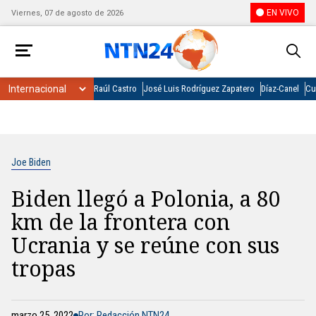
EN VIVO
Viernes, 07 de agosto de 2026
Raúl Castro
José Luis Rodríguez Zapatero
Díaz-Canel
Cu
Joe Biden
Biden llegó a Polonia, a 80
km de la frontera con
Ucrania y se reúne con sus
tropas
marzo 25, 2022
Por: Redacción NTN24