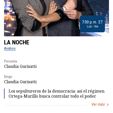
7:00 p.m. ET
Lun - Vie
LA NOCHE
L
Análisis
No
Presenta:
Pr
Claudia Gurisatti
Id
Dirige:
Dir
Claudia Gurisatti
Id
Los sepultureros de la democracia: así el régimen
Ortega-Murillo busca controlar todo el poder
Ver más
Item