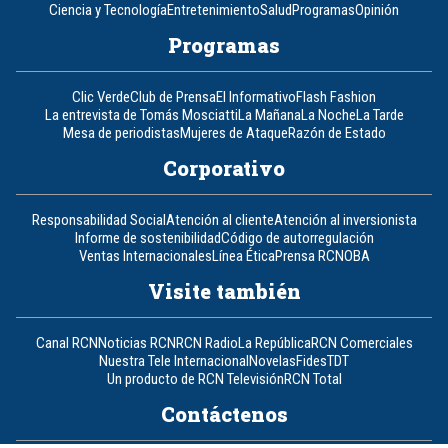
Ciencia y Tecnología
Entretenimiento
Salud
Programas
Opinión
Programas
Clic Verde
Club de Prensa
El Informativo
Flash Fashion
La entrevista de Tomás Mosciatti
La Mañana
La Noche
La Tarde
Mesa de periodistas
Mujeres de Ataque
Razón de Estado
Corporativo
Responsabilidad Social
Atención al cliente
Atención al inversionista
Informe de sostenibilidad
Código de autorregulación
Ventas Internacionales
Línea Ética
Prensa RCN
OBA
Visite también
Canal RCN
Noticias RCN
RCN Radio
La República
RCN Comerciales
Nuestra Tele Internacional
Novelas
Fides
TDT
Un producto de RCN Televisión
RCN Total
Contáctenos