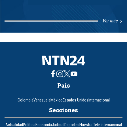
Ver más
Item
1
of
8
País
Colombia
Venezuela
México
Estados Unidos
Internacional
Secciones
Actualidad
Política
Economía
Judicial
Deportes
Nuestra Tele Internacional