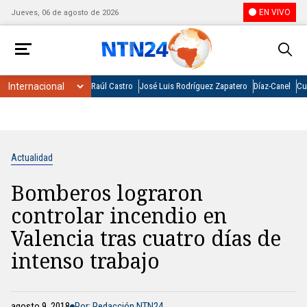
EN VIVO
Jueves, 06 de agosto de 2026
Raúl Castro
José Luis Rodríguez Zapatero
Díaz-Canel
Cu
Actualidad
Bomberos lograron
controlar incendio en
Valencia tras cuatro días de
intenso trabajo
agosto 9, 2018
Por: Redacción NTN24