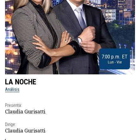
7:00 p.m. ET
Lun - Vie
LA NOCHE
L
Análisis
No
Presenta:
Pr
Claudia Gurisatti
Id
Dirige:
Dir
Claudia Gurisatti
Id