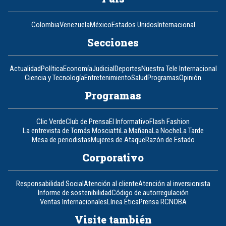
Colombia
Venezuela
México
Estados Unidos
Internacional
Secciones
Actualidad
Política
Economía
Judicial
Deportes
Nuestra Tele Internacional
Ciencia y Tecnología
Entretenimiento
Salud
Programas
Opinión
Programas
Clic Verde
Club de Prensa
El Informativo
Flash Fashion
La entrevista de Tomás Mosciatti
La Mañana
La Noche
La Tarde
Mesa de periodistas
Mujeres de Ataque
Razón de Estado
Corporativo
Responsabilidad Social
Atención al cliente
Atención al inversionista
Informe de sostenibilidad
Código de autorregulación
Ventas Internacionales
Línea Ética
Prensa RCN
OBA
Visite también