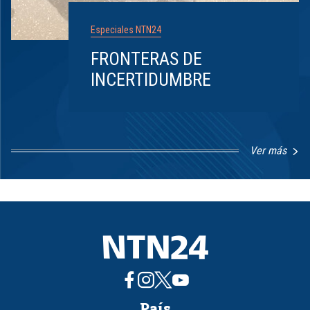
Especiales NTN24
FRONTERAS DE
INCERTIDUMBRE
Ver más
Item
1
of
8
País