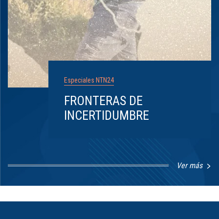
Especiales NTN24
FRONTERAS DE
INCERTIDUMBRE
Ver más
Item
1
of
8