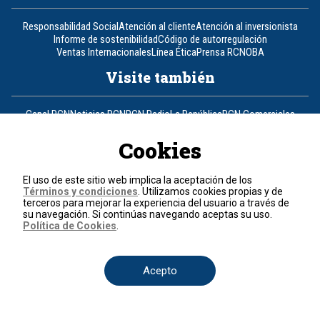
Responsabilidad Social
Atención al cliente
Atención al inversionista
Informe de sostenibilidad
Código de autorregulación
Ventas Internacionales
Línea Ética
Prensa RCN
OBA
Visite también
Canal RCN
Noticias RCN
RCN Radio
La República
RCN Comerciales
Nuestra Tele Internacional
Novelas
Fides
TDT
Un producto de RCN Televisión
RCN Total
Cookies
Contáctenos
El uso de este sitio web implica la aceptación de los
Términos y condiciones
. Utilizamos cookies propias y de
Teléfono
+57 (601) 426 92 92
terceros para mejorar la experiencia del usuario a través de
su navegación. Si continúas navegando aceptas su uso.
Política de Cookies
.
Política de datos personales
Política de cookies
Términos y condiciones
Acepto
© 2026, RCN Medios.
Todos los derechos reservados.
Organización Ardila Lülle - www.oal.com.co