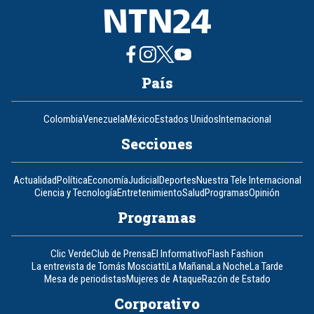
País
Colombia
Venezuela
México
Estados Unidos
Internacional
Secciones
Actualidad
Política
Economía
Judicial
Deportes
Nuestra Tele Internacional
Ciencia y Tecnología
Entretenimiento
Salud
Programas
Opinión
Programas
Clic Verde
Club de Prensa
El Informativo
Flash Fashion
La entrevista de Tomás Mosciatti
La Mañana
La Noche
La Tarde
Mesa de periodistas
Mujeres de Ataque
Razón de Estado
Corporativo