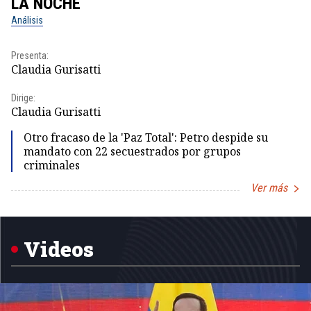
LA NOCHE
L
Análisis
No
Presenta:
Pr
Claudia Gurisatti
Id
Dirige:
Dir
Claudia Gurisatti
Id
Otro fracaso de la 'Paz Total': Petro despide su
mandato con 22 secuestrados por grupos
criminales
Ver más
Item
1
of
5
Videos