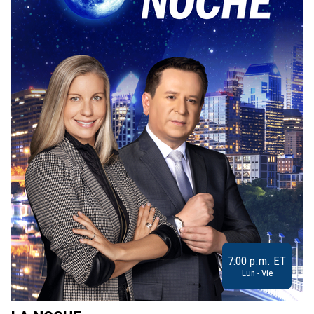
7:00 p.m. ET
Lun - Vie