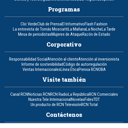
Programas
Clic Verde
Club de Prensa
El Informativo
Flash Fashion
La entrevista de Tomás Mosciatti
La Mañana
La Noche
La Tarde
Mesa de periodistas
Mujeres de Ataque
Razón de Estado
Corporativo
Responsabilidad Social
Atención al cliente
Atención al inversionista
Informe de sostenibilidad
Código de autorregulación
Ventas Internacionales
Línea Ética
Prensa RCN
OBA
Visite también
Canal RCN
Noticias RCN
RCN Radio
La República
RCN Comerciales
Nuestra Tele Internacional
Novelas
Fides
TDT
Un producto de RCN Televisión
RCN Total
Contáctenos