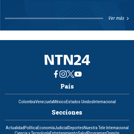
Ver más
Item
1
of
8
País
Colombia
Venezuela
México
Estados Unidos
Internacional
Secciones
Actualidad
Política
Economía
Judicial
Deportes
Nuestra Tele Internacional
Ciencia y Tecnología
Entretenimiento
Salud
Programas
Opinión