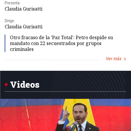
Presenta:
Pr
Claudia Gurisatti
Id
Dirige:
Dir
Claudia Gurisatti
Id
Otro fracaso de la 'Paz Total': Petro despide su
mandato con 22 secuestrados por grupos
criminales
Ver más
Item
1
of
5
Videos