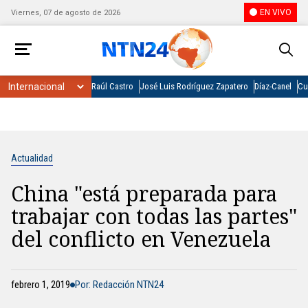
EN VIVO
Viernes, 07 de agosto de 2026
Raúl Castro
José Luis Rodríguez Zapatero
Díaz-Canel
Cu
Actualidad
China "está preparada para
trabajar con todas las partes"
del conflicto en Venezuela
febrero 1, 2019
Por: Redacción NTN24