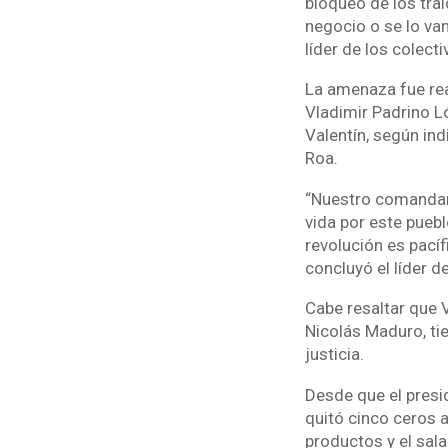
bloqueo de los trai
negocio o se lo vam
líder de los colect
La amenaza fue rea
Vladimir Padrino L
Valentín, según in
Roa.
“Nuestro comandant
vida por este puebl
revolución es pacíf
concluyó el líder de
Cabe resaltar que 
Nicolás Maduro, ti
justicia.
Desde que el presi
quitó cinco ceros 
productos y el sala