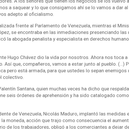
dores. A los señores que tienen los negocios se los vuelvo a 
os a saquear y lo que consigamos ahí se lo vamos a dar al p
ivos adepto al oficialismo.
lizada frente al Parlamento de Venezuela, mientras el Minis
ópez, se encontraba en las inmediaciones presenciando las
dicó la abogada penalista y especialista en derechos human
e Hugo Chávez dio la vida por nosotros. Ahora nos toca a 
o. Así que, compañeros, vamos a estar junto al pueblo. (…) 
ica pero está armada, para que ustedes lo sepan enemigos de
l colectivo.
Valentín Santana, quien muchas veces ha dicho que respalda
ene seis órdenes de aprehensión y ha sido catalogado como
dente de Venezuela, Nicolás Maduro, implantó las medidas
a la moneda, acción que trajo como consecuencia el aument
rio de los trabajadores, obligó a los comerciantes a dejar de