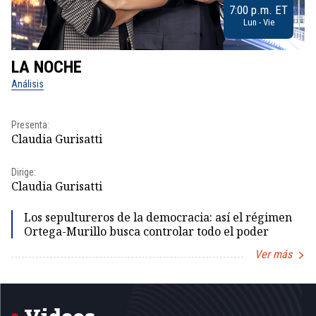
7:00 p.m. ET
Lun - Vie
LA NOCHE
L
Análisis
No
Presenta:
Pr
Claudia Gurisatti
Id
Dirige:
Dir
Claudia Gurisatti
Id
Los sepultureros de la democracia: así el régimen
Ortega-Murillo busca controlar todo el poder
Ver más
Item
1
of
5