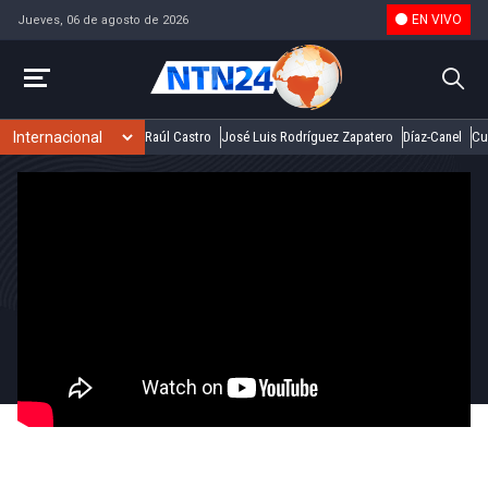
EN VIVO
Jueves, 06 de agosto de 2026
Raúl Castro
José Luis Rodríguez Zapatero
Díaz-Canel
Cu