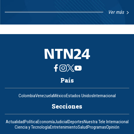
Ver más
Item
1
of
8
País
Colombia
Venezuela
México
Estados Unidos
Internacional
Secciones
Actualidad
Política
Economía
Judicial
Deportes
Nuestra Tele Internacional
Ciencia y Tecnología
Entretenimiento
Salud
Programas
Opinión