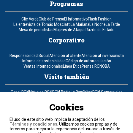
Programas
Clic Verde
Club de Prensa
El Informativo
Flash Fashion
La entrevista de Tomás Mosciatti
La Mañana
La Noche
La Tarde
Mesa de periodistas
Mujeres de Ataque
Razón de Estado
Corporativo
Responsabilidad Social
Atención al cliente
Atención al inversionista
Informe de sostenibilidad
Código de autorregulación
Ventas Internacionales
Línea Ética
Prensa RCN
OBA
Visite también
Canal RCN
Noticias RCN
RCN Radio
La República
RCN Comerciales
Nuestra Tele Internacional
Novelas
Fides
TDT
Un producto de RCN Televisión
RCN Total
Cookies
Contáctenos
El uso de este sitio web implica la aceptación de los
Términos y condiciones
. Utilizamos cookies propias y de
Teléfono
+57 (601) 426 92 92
terceros para mejorar la experiencia del usuario a través de