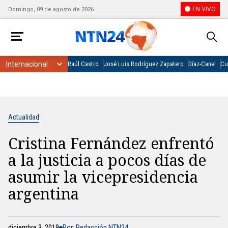
EN VIVO
Domingo, 09 de agosto de 2026
Raúl Castro
José Luis Rodríguez Zapatero
Díaz-Canel
Cu
Actualidad
Cristina Fernández enfrentó
a la justicia a pocos días de
asumir la vicepresidencia
argentina
diciembre 3, 2019
Por: Redacción NTN24