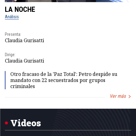
LA NOCHE
L
Análisis
No
Pr
Presenta:
Id
Claudia Gurisatti
Dir
Dirige:
Id
Claudia Gurisatti
Otro fracaso de la 'Paz Total': Petro despide su
mandato con 22 secuestrados por grupos
criminales
Ver más
Item
1
of
5
Videos