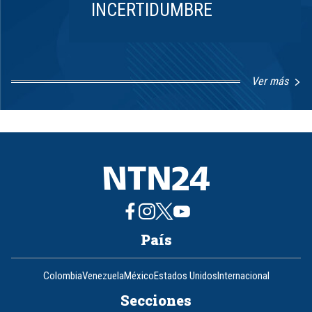
INCERTIDUMBRE
Ver más
Item
1
of
8
País
Colombia
Venezuela
México
Estados Unidos
Internacional
Secciones