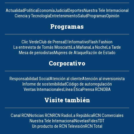
Actualidad
Política
Economía
Judicial
Deportes
Nuestra Tele Internacional
Ciencia y Tecnología
Entretenimiento
Salud
Programas
Opinión
Programas
Clic Verde
Club de Prensa
El Informativo
Flash Fashion
La entrevista de Tomás Mosciatti
La Mañana
La Noche
La Tarde
Mesa de periodistas
Mujeres de Ataque
Razón de Estado
Corporativo
Responsabilidad Social
Atención al cliente
Atención al inversionista
Informe de sostenibilidad
Código de autorregulación
Ventas Internacionales
Línea Ética
Prensa RCN
OBA
Visite también
Canal RCN
Noticias RCN
RCN Radio
La República
RCN Comerciales
Nuestra Tele Internacional
Novelas
Fides
TDT
Un producto de RCN Televisión
RCN Total