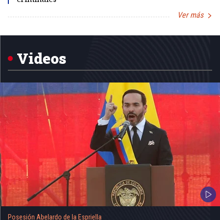
Ver más
Item
1
of
5
Videos
Posesión Abelardo de la Espriella