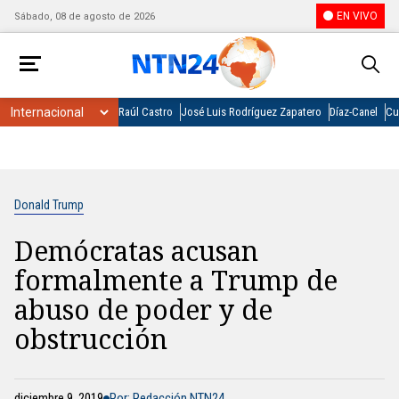
EN VIVO
Sábado, 08 de agosto de 2026
Raúl Castro
José Luis Rodríguez Zapatero
Díaz-Canel
Cu
Donald Trump
Demócratas acusan
formalmente a Trump de
abuso de poder y de
obstrucción
diciembre 9, 2019
Por: Redacción NTN24