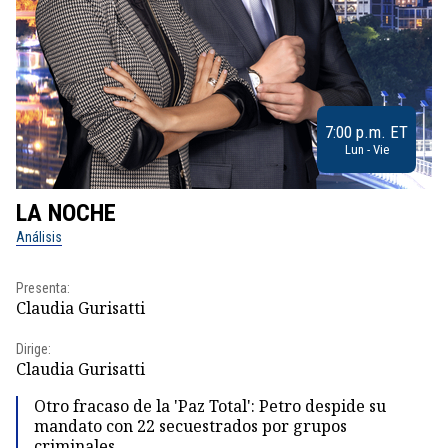
7:00 p.m. ET
Lun - Vie
LA NOCHE
L
Análisis
No
Presenta:
Pr
Claudia Gurisatti
Id
Dirige:
Dir
Claudia Gurisatti
Id
Otro fracaso de la 'Paz Total': Petro despide su
mandato con 22 secuestrados por grupos
criminales