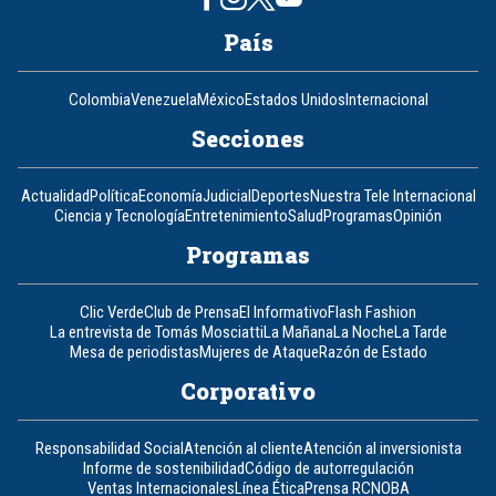
País
Colombia
Venezuela
México
Estados Unidos
Internacional
Secciones
Actualidad
Política
Economía
Judicial
Deportes
Nuestra Tele Internacional
Ciencia y Tecnología
Entretenimiento
Salud
Programas
Opinión
Programas
Clic Verde
Club de Prensa
El Informativo
Flash Fashion
La entrevista de Tomás Mosciatti
La Mañana
La Noche
La Tarde
Mesa de periodistas
Mujeres de Ataque
Razón de Estado
Corporativo
Responsabilidad Social
Atención al cliente
Atención al inversionista
Informe de sostenibilidad
Código de autorregulación
Ventas Internacionales
Línea Ética
Prensa RCN
OBA