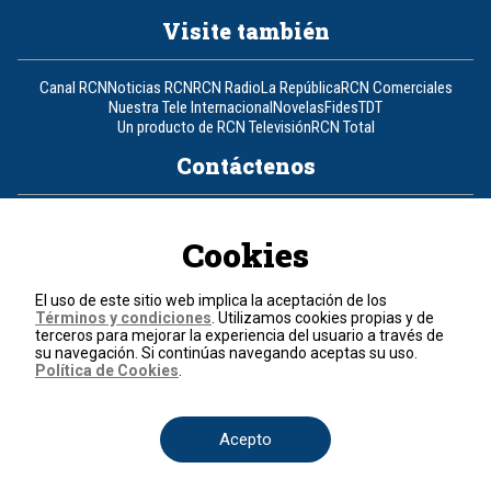
Visite también
Canal RCN
Noticias RCN
RCN Radio
La República
RCN Comerciales
Nuestra Tele Internacional
Novelas
Fides
TDT
Un producto de RCN Televisión
RCN Total
Contáctenos
Teléfono
+57 (601) 426 92 92
Cookies
Política de datos personales
Política de cookies
El uso de este sitio web implica la aceptación de los
Términos y condiciones
Términos y condiciones
. Utilizamos cookies propias y de
terceros para mejorar la experiencia del usuario a través de
su navegación. Si continúas navegando aceptas su uso.
© 2026, RCN Medios.
Política de Cookies
.
Todos los derechos reservados.
Organización Ardila Lülle - www.oal.com.co
Acepto