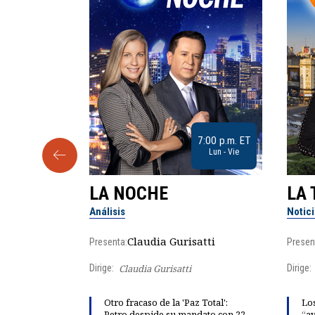
9:30 a.m. ET
7:00 p.m. ET
Sab
Lun - Vie
LA NOCHE
LA 
Análisis
Notic
lgo
Claudia Gurisatti
Presenta:
Presen
Dirige:
Claudia Gurisatti
Dirige:
ño acelera
Otro fracaso de la 'Paz Total':
Los
 llevar al
Petro despide su mandato con 22
“av