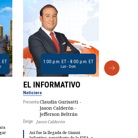
. ET
1:00 p.m. ET - 8:00 p.m. ET
e
Lun - Dom
EL INFORMATIVO
CLUB D
Noticiero
Análisis
Claudia Gurisatti -
Presenta:
Jason Calderón -
Robe
Presenta:
Jefferson Beltrán
Dirige:
Jason Calderón
ara
gar
Así fue la llegada de Gianni
Dinorah Fig
Infantino, presidente de la FIFA, a
instalación