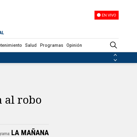
EN VIVO
EN VIVO
AL
etenimiento
Salud
Programas
Opinión
ias de las FARC
ezuela
Nicolás Maduro
Disidencias de las FARC
 en Venezuela
Nicolás Maduro
 al robo
LA MAÑANA
grama: