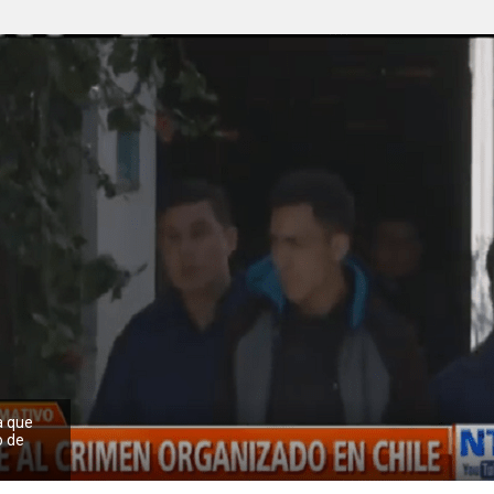
a que
o de