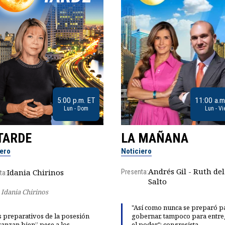
5:00 p.m. ET
11:00 a.m
Lun - Dom
Lun - Vi
TARDE
LA MAÑANA
iero
Noticiero
Andrés Gil - Ruth del
Idania Chirinos
Presenta:
ta:
Salto
Idania Chirinos
"Así como nunca se preparó p
 preparativos de la posesión
gobernar, tampoco para entre
anzan bien” pese a los
el poder": congresista