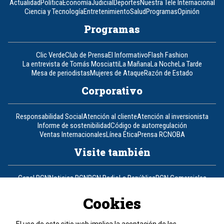
Actualidad
Política
Economía
Judicial
Deportes
Nuestra Tele Internacional
Ciencia y Tecnología
Entretenimiento
Salud
Programas
Opinión
Programas
Clic Verde
Club de Prensa
El Informativo
Flash Fashion
La entrevista de Tomás Mosciatti
La Mañana
La Noche
La Tarde
Mesa de periodistas
Mujeres de Ataque
Razón de Estado
Corporativo
Responsabilidad Social
Atención al cliente
Atención al inversionista
Informe de sostenibilidad
Código de autorregulación
Ventas Internacionales
Línea Ética
Prensa RCN
OBA
Visite también
Canal RCN
Noticias RCN
RCN Radio
La República
RCN Comerciales
Nuestra Tele Internacional
Novelas
Fides
TDT
Un producto de RCN Televisión
RCN Total
Cookies
Contáctenos