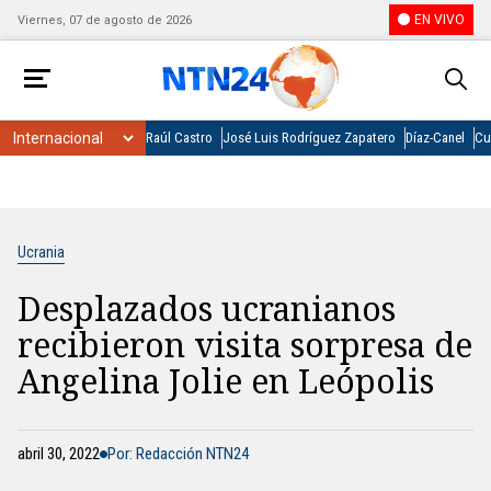
EN VIVO
Viernes, 07 de agosto de 2026
Raúl Castro
José Luis Rodríguez Zapatero
Díaz-Canel
Cu
Ucrania
Desplazados ucranianos
recibieron visita sorpresa de
Angelina Jolie en Leópolis
abril 30, 2022
Por: Redacción NTN24