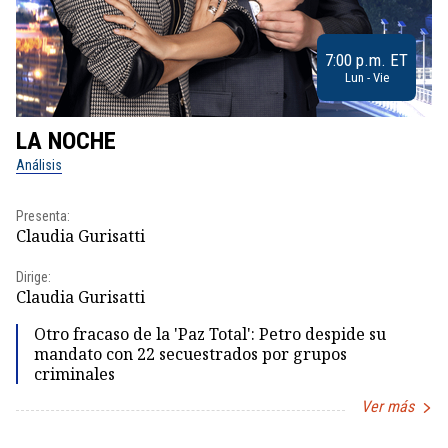
7:00 p.m. ET
Lun - Vie
LA NOCHE
L
Análisis
No
Presenta:
Pr
Claudia Gurisatti
Id
Dirige:
Dir
Claudia Gurisatti
Id
Otro fracaso de la 'Paz Total': Petro despide su
mandato con 22 secuestrados por grupos
criminales
Ver más
Item
1