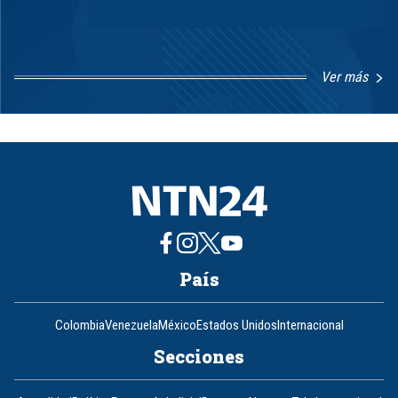
Ver más
Item
1
of
8
País
Colombia
Venezuela
México
Estados Unidos
Internacional
Secciones