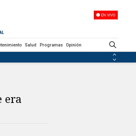
EN VIVO
EN VIVO
AL
etenimiento
Salud
Programas
Opinión
ias de las FARC
ezuela
Nicolás Maduro
Disidencias de las FARC
 en Venezuela
Nicolás Maduro
e era