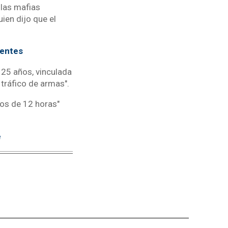
 las mafias
ien dijo que el
tentes
 25 años, vinculada
y tráfico de armas".
nos de 12 horas"
e