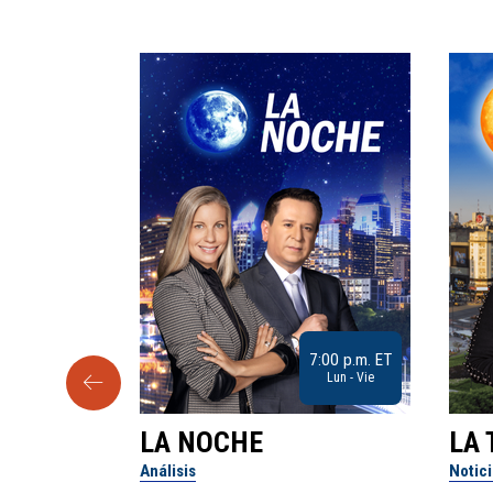
9:30 a.m. ET
7:00 p.m. ET
Sab
Lun - Vie
LA NOCHE
LA 
Análisis
Notic