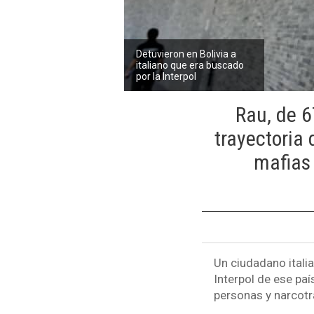
Detuvieron en Bolivia a
italiano que era buscado
por la Interpol
Rau, de 6
trayectoria 
mafias 
Un ciudadano italia
Interpol de ese paí
personas y narcotrá