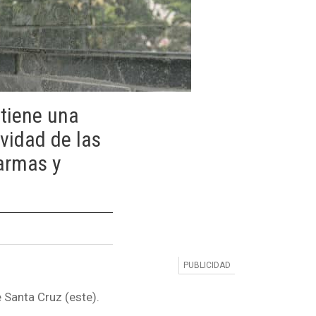
 tiene una
ividad de las
 armas y
e Santa Cruz (este).