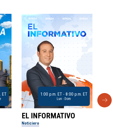
. ET
1:00 p.m. ET - 8:00 p.m. ET
e
Lun - Dom
EL INFORMATIVO
CLUB D
Noticiero
Análisis