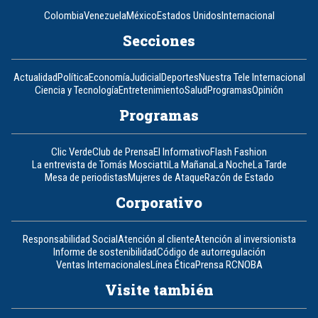
Colombia
Venezuela
México
Estados Unidos
Internacional
Secciones
Actualidad
Política
Economía
Judicial
Deportes
Nuestra Tele Internacional
Ciencia y Tecnología
Entretenimiento
Salud
Programas
Opinión
Programas
Clic Verde
Club de Prensa
El Informativo
Flash Fashion
La entrevista de Tomás Mosciatti
La Mañana
La Noche
La Tarde
Mesa de periodistas
Mujeres de Ataque
Razón de Estado
Corporativo
Responsabilidad Social
Atención al cliente
Atención al inversionista
Informe de sostenibilidad
Código de autorregulación
Ventas Internacionales
Línea Ética
Prensa RCN
OBA
Visite también