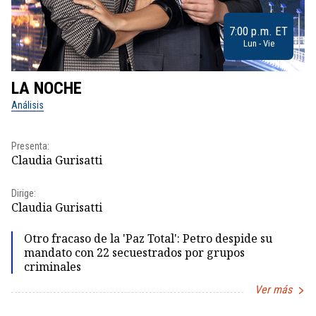
7:00 p.m. ET
Lun - Vie
LA NOCHE
L
Análisis
No
Pr
Presenta:
Id
Claudia Gurisatti
Dir
Dirige:
Id
Claudia Gurisatti
Otro fracaso de la 'Paz Total': Petro despide su
mandato con 22 secuestrados por grupos
criminales
Ver más
Item
1