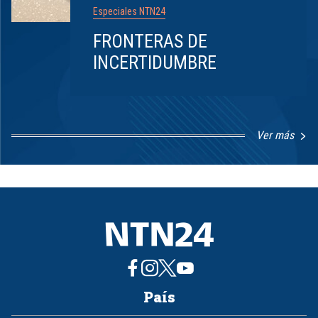
Especiales NTN24
FRONTERAS DE
INCERTIDUMBRE
Ver más
Item
1
of
8
País