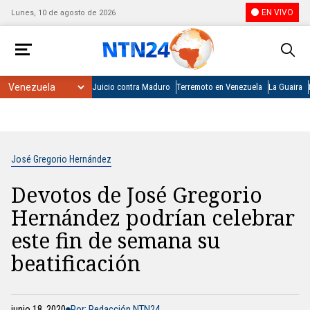
EN VIVO
Lunes, 10 de agosto de 2026
Juicio contra Maduro
Terremoto en Venezuela
La Guaira
José Gregorio Hernández
Devotos de José Gregorio
Hernández podrían celebrar
este fin de semana su
beatificación
junio 18, 2020
Por: Redacción NTN24